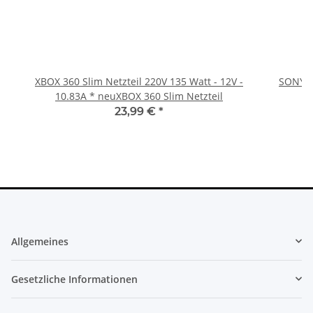
XBOX 360 Slim Netzteil 220V 135 Watt - 12V -
SONY P
10.83A * neuXBOX 360 Slim Netzteil
23,99 €
*
Allgemeines
Gesetzliche Informationen