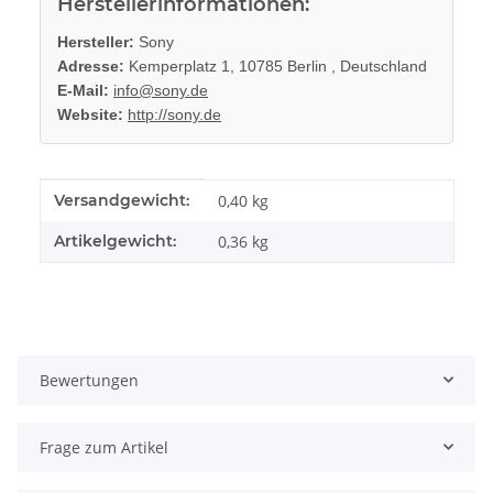
Herstellerinformationen:
Hersteller:
Sony
Adresse:
Kemperplatz 1, 10785 Berlin , Deutschland
E-Mail:
info@sony.de
Website:
http://sony.de
Produkteigenschaft
Wert
Versandgewicht:
0,40 kg
Artikelgewicht:
0,36
kg
Bewertungen
Frage zum Artikel