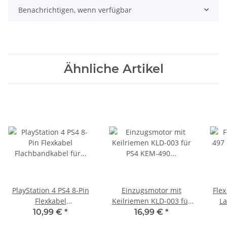
Benachrichtigen, wenn verfügbar
Ähnliche Artikel
PlayStation 4 PS4 8-Pin
Einzugsmotor mit
Fle
Flexkabel
Keilriemen KLD-003 für
La
Flachbandkabel für
PS4 KEM-490
Ma
10,99 €
*
16,99 €
*
Laufwerke KEM496
Playstation4 Laufwerk
E