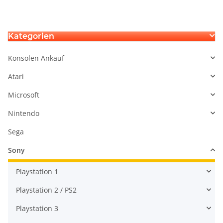
KEM490 KEM860 für KLD
P
Motor
Kategorien
Konsolen Ankauf
Atari
Microsoft
Nintendo
Sega
Sony
Playstation 1
Playstation 2 / PS2
Playstation 3