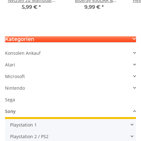
Netzteil zu Mainboard
Blueray 450DAA &
Fle
EADP-220 BB APS-250 - 4
450EAA Laufwerk
f
5,99 €
*
9,99 €
*
Pin Version
Kategorien
Konsolen Ankauf
Atari
Microsoft
Nintendo
Sega
Sony
Playstation 1
Playstation 2 / PS2