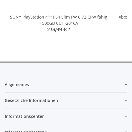
SONY PlayStation 4™ PS4 Slim FW 6.72 CFW fähig
Xbox 36
- 500GB CUH-2016A
233,99 €
*
Allgemeines
Gesetzliche Informationen
Informationscenter