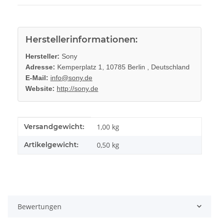
Herstellerinformationen:
Hersteller:
Sony
Adresse:
Kemperplatz 1, 10785 Berlin , Deutschland
E-Mail:
info@sony.de
Website:
http://sony.de
Produkteigenschaft
Wert
Versandgewicht:
1,00 kg
Artikelgewicht:
0,50
kg
Bewertungen