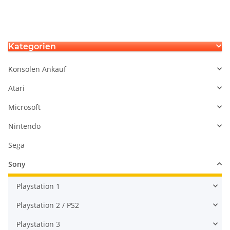
Laufwerke KEM496
Playstation4 Laufwerk
KEM490 KEM860 für KLD
Motor
Kategorien
Konsolen Ankauf
Atari
Microsoft
Nintendo
Sega
Sony
Playstation 1
Playstation 2 / PS2
Playstation 3