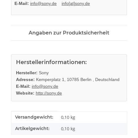
E-Mail:
info@sony.de
info[at]sony.de
Angaben zur Produktsicherheit
Herstellerinformationen:
Hersteller:
Sony
Adresse:
Kemperplatz 1, 10785 Berlin , Deutschland
E-Mail:
info@sony.de
Website:
http://sony.de
Produkteigenschaft
Wert
Versandgewicht:
0,10 kg
Artikelgewicht:
0,10
kg