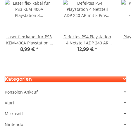
Laser flex kabel für PS3
Defektes PS4 Playstation
Play
KEM-400A Playstation 3
4 Netzteil ADP 240 AR
Flachbandkabel Cable
mit 5 Pins am Stecker
8,99 €
*
12,99 €
*
für Laserschlitten
Ma
Kategorien
Konsolen Ankauf
Atari
Microsoft
Nintendo