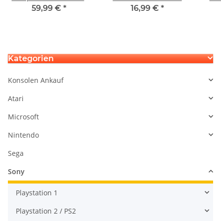
Laser 496 CUH-2116B
oben CUH-7xxx
Mi
59,99 €
*
16,99 €
*
CUH-2216B - KLD-006
Kategorien
Konsolen Ankauf
Atari
Microsoft
Nintendo
Sega
Sony
Playstation 1
Playstation 2 / PS2