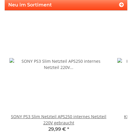
Neu im Sortiment
SONY PS3 Slim Netzteil APS250 internes Netzteil
KEM
220V gebraucht
29,99 €
*