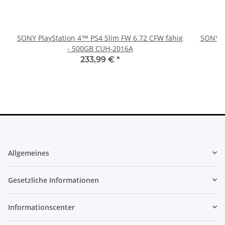
SONY PlayStation 4™ PS4 Slim FW 6.72 CFW fähig
SONY P
- 500GB CUH-2016A
233,99 €
*
Allgemeines
Gesetzliche Informationen
Informationscenter