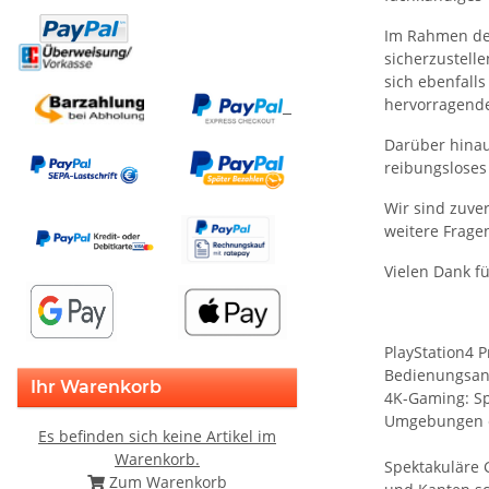
Im Rahmen der
sicherzustell
sich ebenfall
hervorragende
Darüber hinaus
reibungsloses
Wir sind zuve
weitere Fragen
Vielen Dank fü
PlayStation4 
Bedienungsan
Ihr Warenkorb
4K-Gaming: Sp
Umgebungen e
Es befinden sich keine Artikel im
Warenkorb.
Spektakuläre 
Zum Warenkorb