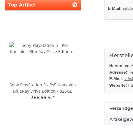
Top-Artikel
E-Mail:
info
Herstell
Hersteller:
S
Adresse:
Ke
E-Mail:
info
Sony PlayStation 5 - Ps5 Konsole -
Original Microsoft XBO
Website:
ht
BlueRay Drive Edition - 825GB
Netzteil 220V 135 Watt
CFI-1216A gebraucht
10.83A * gebrau
388,99 €
*
36,99 €
*
Produkteig
Wert
Versandge
Artikelgew