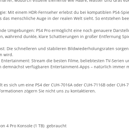
härfer, wodurch visuelle Elemente wie Haare, Wasser und Gras ebe
ie: Mit einem HDR-Fernseher erlebst du bei kompatiblen PS4-Spi
s das menschliche Auge in der realen Welt sieht. So entstehen bee
e Umgebungen: PS4 Pro ermöglicht eine noch genauere Darstellun
 während dunkle, klare Schattierungen in großer Entfernung Spiel
st: Die schnelleren und stabileren Bildwiederholungsraten sorgen d
n wird.
 Entertainment: Stream die besten Filme, beliebtesten TV-Serien u
n demnächst verfügbaren Entertainment-Apps – natürlich immer mi
lt es sich um eine PS4 der CUH-7016A oder CUH-7116B oder CUH-7
formationen zögern Sie nicht uns zu kontaktieren.
ion 4 Pro Konsole (1 TB) gebraucht