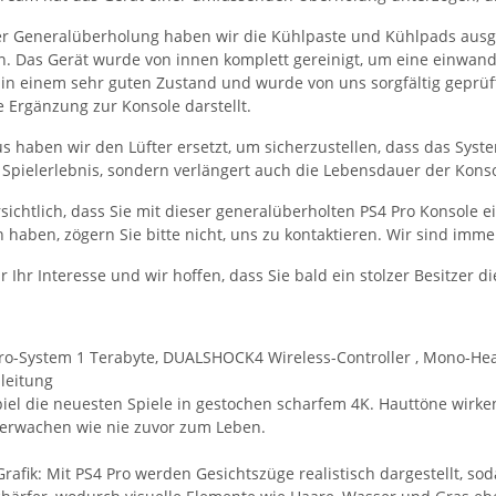
 Generalüberholung haben wir die Kühlpaste und Kühlpads ausge
en. Das Gerät wurde von innen komplett gereinigt, um eine einwandf
s in einem sehr guten Zustand und wurde von uns sorgfältig geprüf
 Ergänzung zur Konsole darstellt.
 haben wir den Lüfter ersetzt, um sicherzustellen, dass das System
 Spielerlebnis, sondern verlängert auch die Lebensdauer der Konso
rsichtlich, dass Sie mit dieser generalüberholten PS4 Pro Konsole
 haben, zögern Sie bitte nicht, uns zu kontaktieren. Wir sind immer
r Ihr Interesse und wir hoffen, dass Sie bald ein stolzer Besitzer 
Pro-System 1 Terabyte, DUALSHOCK4 Wireless-Controller , Mono-He
leitung
iel die neuesten Spiele in gestochen scharfem 4K. Hauttöne wirken
rwachen wie nie zuvor zum Leben.
Grafik: Mit PS4 Pro werden Gesichtszüge realistisch dargestellt, 