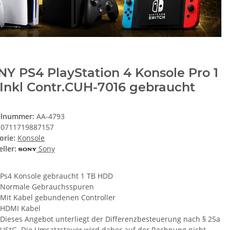
Y PS4 PlayStation 4 Konsole Pro 1
Inkl Contr.CUH-7016 gebraucht
elnummer:
AA-4793
0711719887157
orie:
Konsole
ller:
Sony
Ps4 Konsole gebraucht 1 TB HDD
Normale Gebrauchsspuren
Mit Kabel gebundenen Controller
HDMI Kabel
Dieses Angebot unterliegt der Differenzbesteuerung nach § 25a
UStG. Die Umsatzsteuer wird daher auf der Rechnung nicht