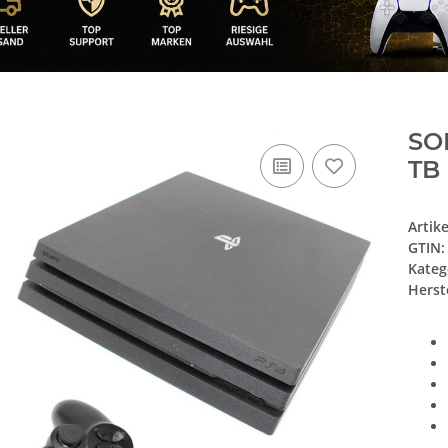
SON
TB 
Artik
GTIN:
Kateg
Herste