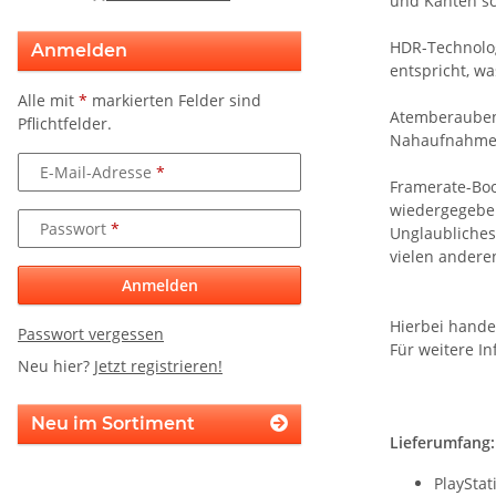
und Kanten sc
HDR-Technolog
Anmelden
entspricht, wa
Alle mit
*
markierten Felder sind
Atemberaubend
Pflichtfelder.
Nahaufnahmen,
E-Mail-Adresse
Framerate-Boo
wiedergegebe
Passwort
Unglaubliches
vielen andere
Anmelden
Hierbei hande
Passwort vergessen
Für weitere In
Neu hier?
Jetzt registrieren!
Neu im Sortiment
Lieferumfang:
PlayStat