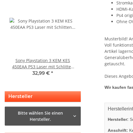
Stromka
HDMI-Ka
Ps4 orig
Ohne O
Musterbild! A
Voll funktion
Artikel lager
Generalüberho
Sony Playstation 3 KEM KES
Sony Playstation 3 
getauscht.
450EAA PS3 Laser mit Schlitten
450EAA PS3 Schlitten o
Blu-Ray Laufwerk gebraucht
Blu-Ray Laufwerk
32,99 €
*
12,99 €
*
Dieses Angebo
Wir kaufen fas
Hersteller
Herstellerin
Bitte wählen Sie einen
Hersteller.
Hersteller:
So
Anschrift:
Ke