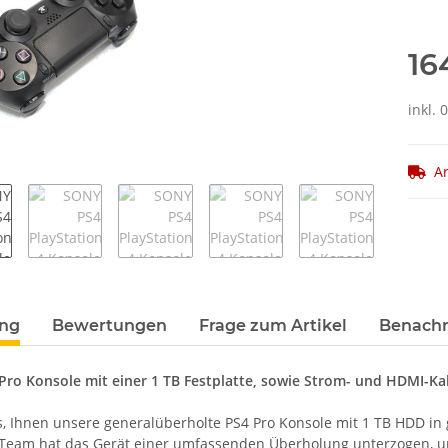
16
inkl.
Ar
terkarten anzeigen
ung
Bewertungen
Frage zum Artikel
Benachr
 Pro Konsole mit einer 1 TB Festplatte, sowie Strom- und HDMI-Ka
s, Ihnen unsere generalüberholte PS4 Pro Konsole mit 1 TB HDD i
Team hat das Gerät einer umfassenden Überholung unterzogen, um 