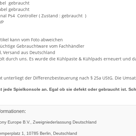
bel gebraucht
bel gebraucht
inal Ps4 Controller ( Zustand : gebraucht )
VP
rtikel kann vom Foto abweichen
stüchtige Gebrauchtware vom Fachhändler
nd, Versand aus Deutschland
lt durch uns. Es wurde die Kühlpaste & Kühlpads erneuert und da
KEM KES
SONY PS3 Slim Netzteil APS250
hne Laser
internes Netzteil 220V gebraucht
 320
29,99 €
*
t unterliegt der Differenzbesteuerung nach § 25a UStG. Die Umsa
t jede Spielkonsole an. Egal ob sie defekt oder gebraucht ist. Sc
formationen:
ny Europe B.V., Zweigniederlassung Deutschland
mperplatz 1, 10785 Berlin, Deutschland