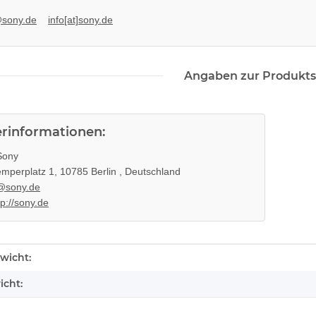
@sony.de
info[at]sony.de
Angaben zur Produkts
erinformationen:
ony
mperplatz 1, 10785 Berlin , Deutschland
@sony.de
X 360 Slim
SONY PlayStation 4™ PS4 Slim
tp://sony.de
 - 12V -
FW 5.05 - 500GB CUH-2016A
cht
279,99 €
*
enschaft
wicht:
icht: