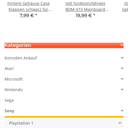
hintere Gehäuse Case
Voll funktionsfähiges
O
Klappen schwarz für
BDM-010 Mainboard
Ge
Xbox One Controller
Platine für Ps5
BDM
7,99 €
*
19,99 €
*
1914 gebraucht
Playstation5 Ersatzteil
Controller Dualsense
P
Kategorien
Konsolen Ankauf
Atari
Microsoft
Nintendo
Sega
Sony
Playstation 1