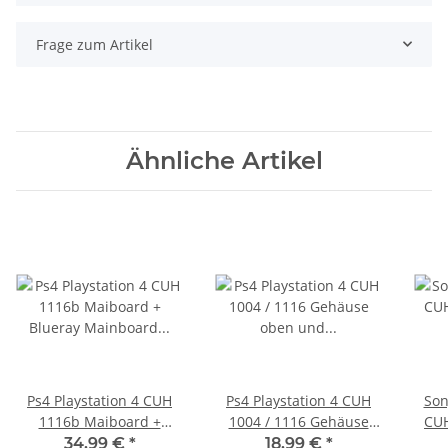
Frage zum Artikel
Ähnliche Artikel
Ps4 Playstation 4 CUH
Ps4 Playstation 4 CUH
Son
1116b Maiboard +
1004 / 1116 Gehäuse
CU
Blueray Mainboard -
oben und unten
de
34,99 €
*
18,99 €
*