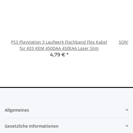
PS3 Playstation 3 Laufwerk Flachband Flex Kabel
SONY P
für KES KEM 450DAA 450EAA Laser Slim
4,79 €
*
Allgemeines
Gesetzliche Informationen