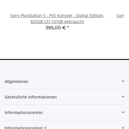
Sony PlayStation 5 - Ps5 Konsole - Digital Edition-
Sony P
825GB CFI-1016B gebraucht
395,00 €
*
Allgemeines
Gesetzliche Informationen
Informationscenter
Informationscenter 2