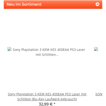
Neu im Sortiment
Sony Playstation 3 KEM KES 450EAA PS3 Laser mit
SONY P
Schlitten Blu-Ray Laufwerk gebraucht
32,99 €
*