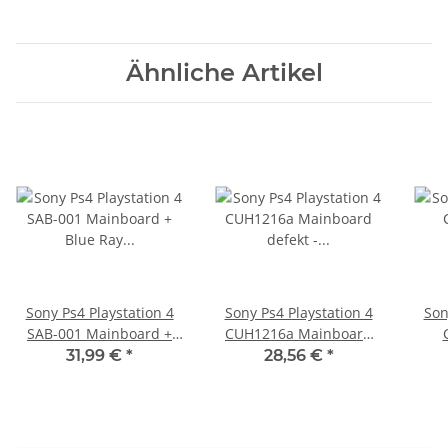
Ähnliche Artikel
Sony Ps4 Playstation 4
Sony Ps4 Playstation 4
Son
SAB-001 Mainboard +
CUH1216a Mainboard
Blue Ray Mainboard
defekt - CE-34878-0
Geh
31,99 €
*
28,56 €
*
Defekt - Laufwerk zieht
nicht ein