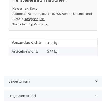
Herstellerinformationen:
Hersteller:
Sony
Adresse:
Kemperplatz 1, 10785 Berlin , Deutschland
E-Mail:
info@sony.de
Website:
http://sony.de
Produkteigenschaft
Wert
Versandgewicht:
0,28 kg
Artikelgewicht:
0,22
kg
Bewertungen
Frage zum Artikel