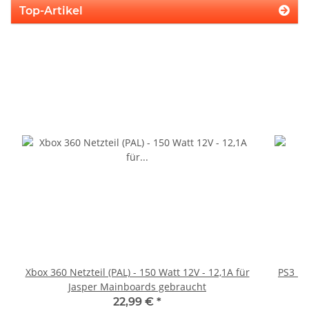
Top-Artikel
Xbox 360 Netzteil (PAL) - 150 Watt 12V - 12,1A für
PS3 Pl
Jasper Mainboards gebraucht
fü
22,99 €
*