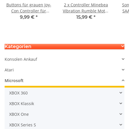
Buttons für grauen Joy-
2 x Controller Minebea
Son
Con Controller für
Vibration Rumble Motor
SAA
Nintendo Switch
Ersatzteil für Sony Ps5
Bl
9,99 €
*
15,99 €
*
Playstation 5
De
Kategorien
Konsolen Ankauf
Atari
Microsoft
XBOX 360
XBOX Klassik
XBOX One
XBOX Series S