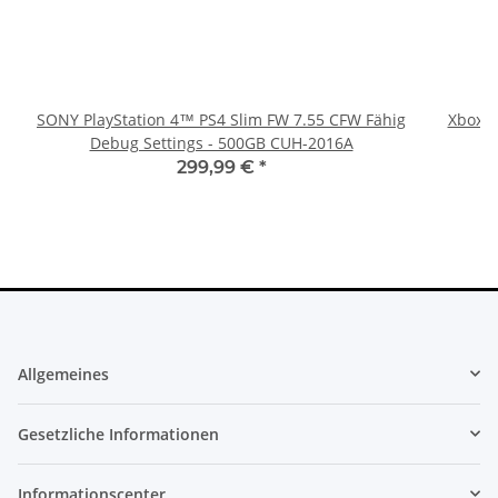
SONY PlayStation 4™ PS4 Slim FW 7.55 CFW Fähig
Xbox 36
Debug Settings - 500GB CUH-2016A
299,99 €
*
Allgemeines
Gesetzliche Informationen
Informationscenter