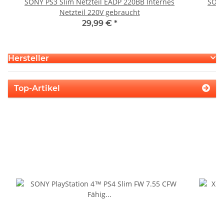
SONY PS3 Slim Netzteil EADP 220BB Internes
SONY
Netzteil 220V gebraucht
29,99 €
*
Hersteller
Top-Artikel