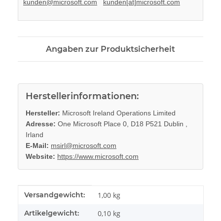
kunden@microsoft.com
kunden[at]microsoft.com
Angaben zur Produktsicherheit
Herstellerinformationen:
Hersteller:
Microsoft Ireland Operations Limited
Adresse:
One Microsoft Place 0, D18 P521 Dublin ,
Irland
E-Mail:
msirl@microsoft.com
Website:
https://www.microsoft.com
Produkteigenschaft
Wert
Versandgewicht:
1,00 kg
Artikelgewicht:
0,10
kg