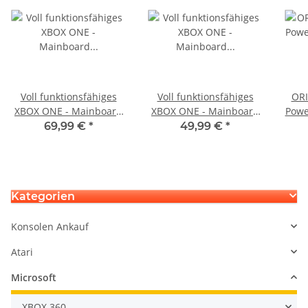
Voll funktionsfähiges
Voll funktionsfähiges
ORI
XBOX ONE - Mainboard
XBOX ONE - Mainboard
Powe
Motherboard X940002-
Motherboard X942570-
Ka
69,99 €
*
49,99 €
*
001 Rev.A
001 Rev.A
Kategorien
Konsolen Ankauf
Atari
Microsoft
XBOX 360