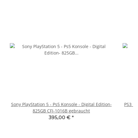
Sony PlayStation 5 - Ps5 Konsole - Digital Edition-
PS3 Pl
825GB CFI-1016B gebraucht
fü
395,00 €
*