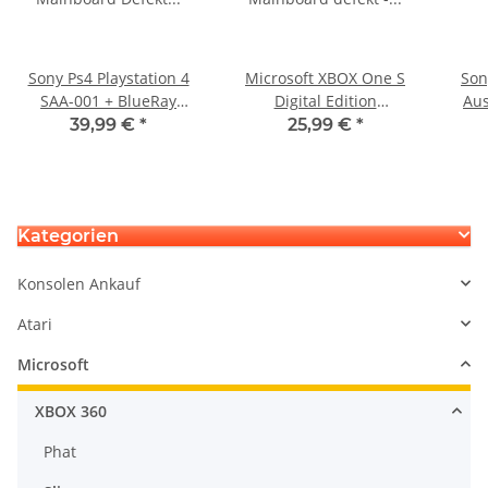
Sony Ps4 Playstation 4
Microsoft XBOX One S
Son
SAA-001 + BlueRay
Digital Edition
Aus
Mainboard Defekt -
Mainboard defekt -
Rep
39,99 €
*
25,99 €
*
Grafik Fehler
Startet nicht
Kategorien
Konsolen Ankauf
Atari
Microsoft
XBOX 360
Phat