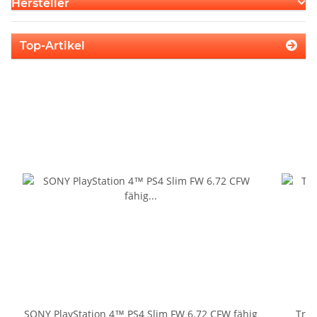
Hersteller
Top-Artikel
SONY PlayStation 4™ PS4 Slim FW 6.72 CFW fähig
Trig