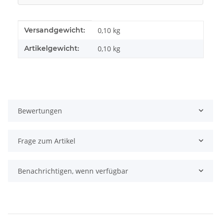
Produkteigenschaft
Wert
Versandgewicht:
0,10 kg
Artikelgewicht:
0,10
kg
Bewertungen
Frage zum Artikel
Benachrichtigen, wenn verfügbar