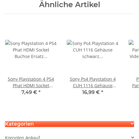
Ähnliche Artikel
Sony Playstation 4 PS4
Sony Ps4 Playstation 4
P
Phat HDMI Socket
CUH 1116 Gehäuse
Pa
Buchse Ersatz Port
schwarz gebraucht
Vid
7,49 €
*
16,99 €
*
Anschluss
Kategorien
Konsolen Ankauf