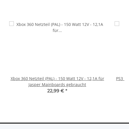
Xbox 360 Netzteil (PAL) - 150 Watt 12V - 12,1A für
PS3 Pl
Jasper Mainboards gebraucht
fü
22,99 €
*