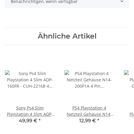
Benachrichtigen, wenn verfügbar
Ähnliche Artikel
Sony Ps4 Slim
PS4 Playstation 4
Playstation 4 Slim ADP-
Netzteil Gehäuse N14-
Pl
160FR - CUH-2216B 4 Pin
200P1A 4 Pin Version -
Ge
49,99 €
*
12,99 €
*
Version *Neu
Power Supply
160