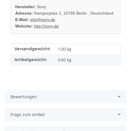
Hersteller:
Sony
Adresse:
Kemperplatz 1, 10785 Berlin , Deutschland
E-Mail:
info@sony.de
Website:
http://sony.de
Produkteigenschaft
Wert
Versandgewicht:
1,00 kg
Artikelgewicht:
0,80
kg
Bewertungen
Frage zum Artikel