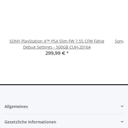
SONY PlayStation 4™ PS4 Slim FW 7.55 CFW Fähig
Sony Pl
Debug Settings - 500GB CUH-2016A
299,99 €
*
Allgemeines
Gesetzliche Informationen