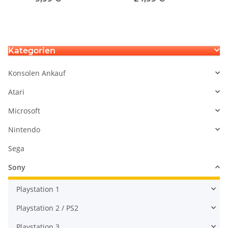
Lichtleiste oben
Defekt -geht an und aus
L
Kategorien
Konsolen Ankauf
Atari
Microsoft
Nintendo
Sega
Sony
Playstation 1
Playstation 2 / PS2
Playstation 3