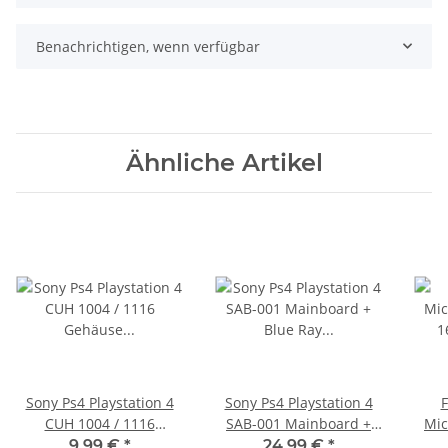
Benachrichtigen, wenn verfügbar
Ähnliche Artikel
Sony Ps4 Playstation 4
Sony Ps4 Playstation 4
F
CUH 1004 / 1116
SAB-001 Mainboard +
Mic
Gehäuse durchsichtige
Blue Ray Mainboard
1
9,99 €
*
24,99 €
*