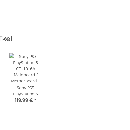
ikel
Sony PS5
PlayStation 5
CFI-1016A
119,99 €
*
Mainboard /
Motherboard
EDM-010 Defekt
- Startet nicht