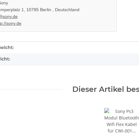
 3 PS3
450EAA PS3 Schlitten ohne Laser
ony
Blu-Ray Laufwerk 320
12,99 €
*
mperplatz 1, 10785 Berlin , Deutschland
@sony.de
tp://sony.de
enschaft
wicht:
icht:
Dieser Artikel be