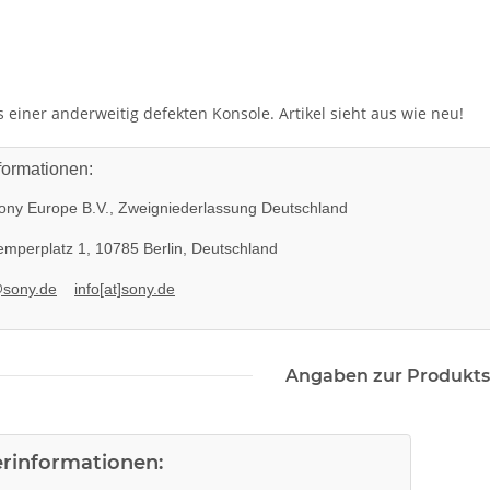
einer anderweitig defekten Konsole. Artikel sieht aus wie neu!
formationen:
ny Europe B.V., Zweigniederlassung Deutschland
mperplatz 1, 10785 Berlin, Deutschland
@sony.de
info[at]sony.de
Angaben zur Produkts
erinformationen:
k ohne
Sony Playstation 3 KEM KES