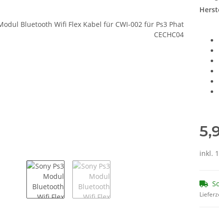
Herste
5,
inkl.
So
Lieferz