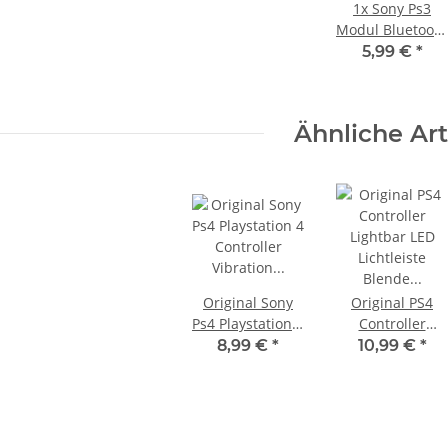
1x
Sony Ps3
Modul Bluetooth
Wifi Flex Kabel
5,99 €
*
- 150 Watt
XBOX 360 Slim Netzteil 220V 135
für CWI-001 für
sper
Watt - 12V - 10.83A * neuXBOX
Ps3 Phat
ucht
360 Slim Netzteil
CECHC04
23,99 €
*
Ähnliche Art
Original Sony
Original PS4
Ps4 Playstation 4
Controller
Controller
Lightbar LED
8,99 €
*
10,99 €
*
Vibration
Lichtleiste
Rumble Motor
Blende für Case
rechts & links
Rückschale JDM-
gebraucht
050/055