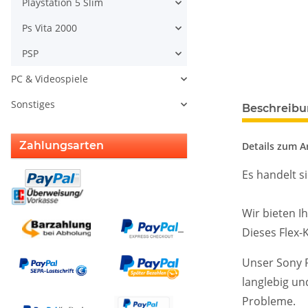
Playstation 5 Slim
Ps Vita 2000
PSP
PC & Videospiele
weitere Regis
Sonstiges
Beschreib
Zahlungsarten
Details zum Ar
Es handelt s
Wir bieten I
Dieses Flex-
Unser Sony P
langlebig und
Probleme.