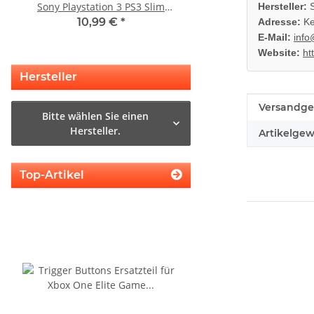
Sony Playstation 3 PS3 Slim
Laser für Sony Playstation
Hersteller:
S
gebraucht
Slim
10,99 €
*
14,99 €
*
Adresse:
Ke
E-Mail:
info
Website:
ht
Hersteller
Produkteig
Wert
Versandge
Bitte wählen Sie einen
Hersteller.
Artikelgew
Top-Artikel