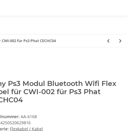
r CWI-002 für Ps3 Phat CECHC04
y Ps3 Modul Bluetooth Wifi Flex
el für CWI-002 für Ps3 Phat
CHC04
elnummer:
AA-6168
4250520629816
orie:
Flexkabel / Kabel