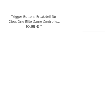
Trigger Buttons Ersatzteil für
Xbox 360 Netzteil (PAL) 
Xbox One Elite Game Controller
12V - 12,1A für Ja
Silber
Mainboards gebra
10,99 €
*
22,99 €
*