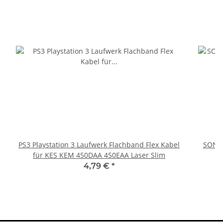
PS3 Playstation 3 Laufwerk Flachband Flex Kabel
SONY 
für KES KEM 450DAA 450EAA Laser Slim
4,79 €
*