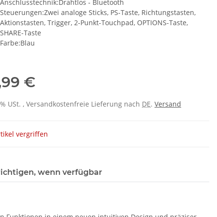
Anschlusstechnik:Drahtlos - Bluetooth
Steuerungen:Zwei analoge Sticks, PS-Taste, Richtungstasten,
Aktionstasten, Trigger, 2-Punkt-Touchpad, OPTIONS-Taste,
SHARE-Taste
Farbe:Blau
,99 €
 0% USt. , Versandkostenfreie Lieferung nach
DE
.
Versand
tikel vergriffen
ichtigen, wenn verfügbar
n Funktionen in einem neuen intuitiven Design und präziser