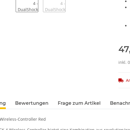
47
inkl.
Ar
terkarten anzeigen
ung
Bewertungen
Frage zum Artikel
Benachr
ireless-Controller Red
 4 Wireless-Controller bietet eine Kombination aus revolutionäre