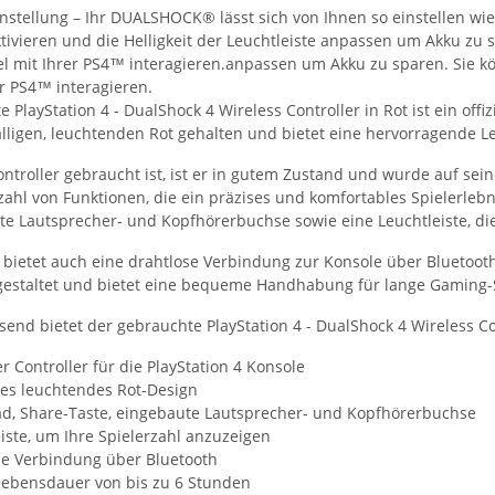
instellung – Ihr DUALSHOCK® lässt sich von Ihnen so einstellen wie 
ktivieren und die Helligkeit der Leuchtleiste anpassen um Akku zu 
l mit Ihrer PS4™ interagieren.anpassen um Akku zu sparen. Sie k
er PS4™ interagieren.
 PlayStation 4 - DualShock 4 Wireless Controller in Rot ist ein offizi
lligen, leuchtenden Rot gehalten und bietet eine hervorragende Le
troller gebraucht ist, ist er in gutem Zustand und wurde auf seine
zahl von Funktionen, die ein präzises und komfortables Spielerleb
e Lautsprecher- und Kopfhörerbuchse sowie eine Leuchtleiste, die 
 bietet auch eine drahtlose Verbindung zur Konsole über Bluetooth
estaltet und bietet eine bequeme Handhabung für lange Gaming-
d bietet der gebrauchte PlayStation 4 - DualShock 4 Wireless Cont
ler Controller für die PlayStation 4 Konsole
ges leuchtendes Rot-Design
d, Share-Taste, eingebaute Lautsprecher- und Kopfhörerbuchse
iste, um Ihre Spielerzahl anzuzeigen
se Verbindung über Bluetooth
elebensdauer von bis zu 6 Stunden