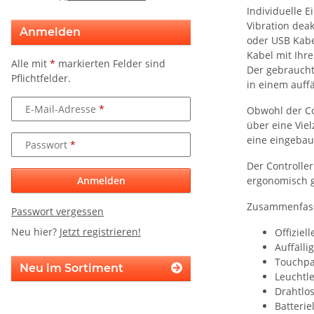
Individuelle E
Vibration dea
Anmelden
oder USB Kabe
Kabel mit Ihr
Alle mit
*
markierten Felder sind
Der gebrauchte
Pflichtfelder.
in einem auffä
E-Mail-Adresse
Obwohl der Con
über eine Viel
eine eingebaut
Passwort
Der Controller
Anmelden
ergonomisch g
Zusammenfassen
Passwort vergessen
Neu hier?
Jetzt registrieren!
Offiziel
Auffälli
Touchpa
Neu im Sortiment
Leuchtle
Drahtlo
Batteri