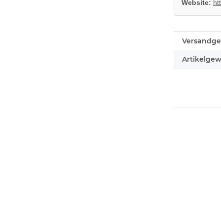
Website:
ht
Produkteig
Wert
Versandge
Artikelgew