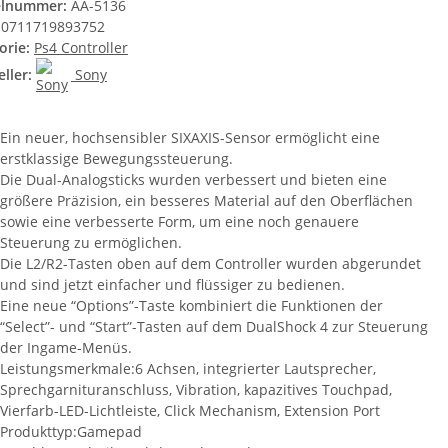
elnummer:
AA-5136
0711719893752
orie:
Ps4 Controller
ller:
Sony
Ein neuer, hochsensibler SIXAXIS-Sensor ermöglicht eine
erstklassige Bewegungssteuerung.
Die Dual-Analogsticks wurden verbessert und bieten eine
größere Präzision, ein besseres Material auf den Oberflächen
sowie eine verbesserte Form, um eine noch genauere
Steuerung zu ermöglichen.
Die L2/R2-Tasten oben auf dem Controller wurden abgerundet
und sind jetzt einfacher und flüssiger zu bedienen.
Eine neue “Options”-Taste kombiniert die Funktionen der
“Select”- und “Start”-Tasten auf dem DualShock 4 zur Steuerung
der Ingame-Menüs.
Leistungsmerkmale:6 Achsen, integrierter Lautsprecher,
Sprechgarnituranschluss, Vibration, kapazitives Touchpad,
Vierfarb-LED-Lichtleiste, Click Mechanism, Extension Port
Produkttyp:Gamepad