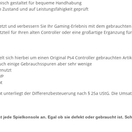
isch gestaltet für bequeme Handhabung
 Zustand und auf Leistungsfähigkeit geprüft
jetzt und verbessern Sie Ihr Gaming-Erlebnis mit dem gebrauchten Pl
tzteil für Ihren alten Controller oder eine großartige Ergänzung fü
lt sich hierbei um einen Original Ps4 Controller gebrauchten Artik
k ohne
SONY PS3 Slim Netzteil EADP
auch einige Gebrauchsspuren aber sehr wenige
 3 PS3
185AB Internes Netzteil 220V
nutzt
gerbaucht
29,99 €
*
VP
ot
t unterliegt der Differenzbesteuerung nach § 25a UStG. Die Umsa
t jede Spielkonsole an. Egal ob sie defekt oder gebraucht ist. Sc