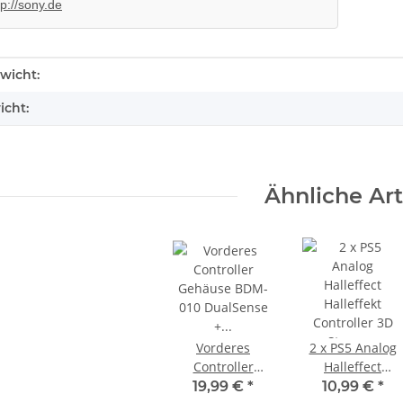
tp://sony.de
enschaft
wicht:
icht:
Ähnliche Art
Vorderes
2 x PS5 Analog
Controller
Halleffect
Gehäuse BDM-
Halleffekt
19,99 €
*
10,99 €
*