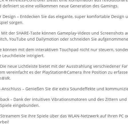
 definiert so eine vollkommen neue Generation des Gamings.
 Design – Entdecken Sie das elegante, super komfortable Design un
piel sorgen.
 Mit der SHARE-Taste können Gameplay-Videos und Screenshots au
Twitch, YouTube und Dailymotion oder schneiden Sie aufgenommene 
e können mit dem interaktiven Touchpad nicht nur steuern, sonder
 Leuchtleiste intrigiert.
 Die neue Lichtleiste bietet mit der Ausstrahlung verschiedener F
m vereinfacht es der PlayStation®Camera Ihre Position zu erfassen
on®VR.
-Anschluss – Genießen Sie die extra Soundeffekte und kommunizie
back – Dank der intuitiven Vibrationsmotoren und des Zittern und 
 Spiele eingebunden.
 Streamem Sie ihre Spiele über das WLAN-Netzwerk auf Ihren PC od
rbei!