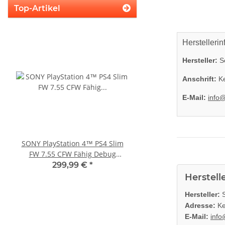
Top-Artikel
Herstellerin
Hersteller:
So
Anschrift:
Ke
E-Mail:
info
SONY PlayStation 4™ PS4 Slim
Sony PlayStation 5 - Ps5
FW 7.55 CFW Fähig Debug
Digital Edition- 825GB 
Settings - 500GB CUH-2016A
gebraucht
299,99 €
*
395,00 €
*
Herstell
Hersteller:
S
Adresse:
Ke
E-Mail:
info