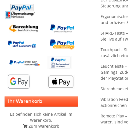
Steuerung und
Ergonomischer
und präzises S
SHARE-Taste –
Sie live auf 
Touchpad – Si
zusätzlich eine
Leuchtleiste –
Gamings. Zude
der PlayStati
Stereoheadset
Vibration Feed
Ihr Warenkorb
actionreichen
Es befinden sich keine Artikel im
Remote Play –
Warenkorb.
waren, sind vo
Zum Warenkorb