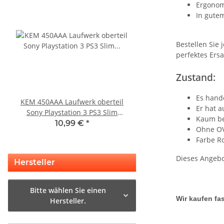
Ergonom
In gutem
Bestellen Sie 
perfektes Ersa
Zustand:
Es hande
KEM 450AAA Laufwerk oberteil
KEM 450DAA Laufwer
Er hat 
Sony Playstation 3 PS3 Slim
Laser für Sony Playstation
Kaum be
gebraucht
Slim
10,99 €
*
14,99 €
*
Ohne O
Farbe R
Dieses Angebo
Hersteller
Bitte wählen Sie einen
Wir kaufen fas
Hersteller.