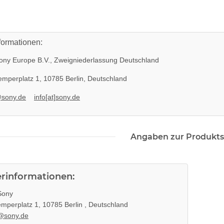
formationen:
ny Europe B.V., Zweigniederlassung Deutschland
mperplatz 1, 10785 Berlin, Deutschland
@sony.de
info[at]sony.de
Angaben zur Produkts
 Konsole -
Xbox 360 Netzteil (PAL) - 150 Watt
CFI-1016B
12V - 12,1A für Jasper
Mainboards gebraucht
22,99 €
*
erinformationen:
ony
mperplatz 1, 10785 Berlin , Deutschland
@sony.de