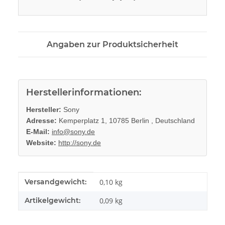
Angaben zur Produktsicherheit
Herstellerinformationen:
Hersteller:
Sony
Adresse:
Kemperplatz 1, 10785 Berlin , Deutschland
E-Mail:
info@sony.de
Website:
http://sony.de
Produkteigenschaft
Wert
Versandgewicht:
0,10 kg
Artikelgewicht:
0,09
kg