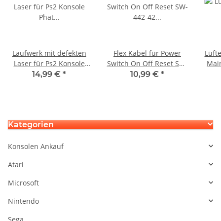
Laufwerk mit defekten
Flex Kabel für Power
Lüfte
Laser für Ps2 Konsole
Switch On Off Reset SW-
Mai
Phat SCPH 30004R
442-42 für Ps2 Slim
GH-
14,99 €
*
10,99 €
*
gebraucht
SCPH 90004 gebraucht
fü
Kategorien
Konsolen Ankauf
Atari
Microsoft
Nintendo
Sega