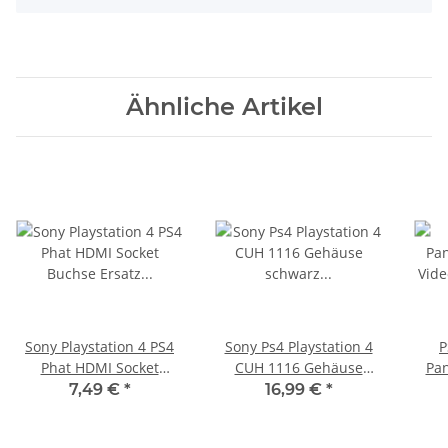
Ähnliche Artikel
Sony Playstation 4 PS4
Sony Ps4 Playstation 4
P
Phat HDMI Socket
CUH 1116 Gehäuse
Pa
Buchse Ersatz Port
schwarz gebraucht
Vid
7,49 €
*
16,99 €
*
Anschluss