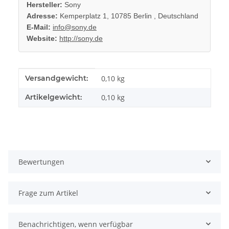
Hersteller:
Sony
Adresse:
Kemperplatz 1, 10785 Berlin , Deutschland
E-Mail:
info@sony.de
Website:
http://sony.de
Produkteigenschaft
Wert
Versandgewicht:
0,10 kg
Artikelgewicht:
0,10
kg
Bewertungen
Frage zum Artikel
Benachrichtigen, wenn verfügbar