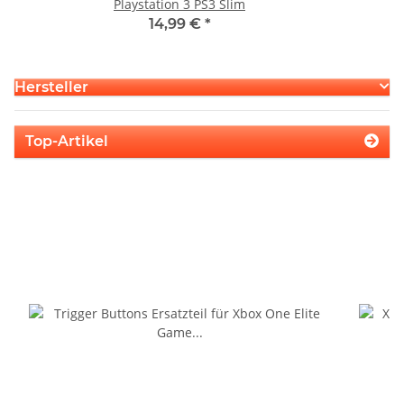
Playstation 3 PS3 Slim
S
14,99 €
*
Hersteller
Top-Artikel