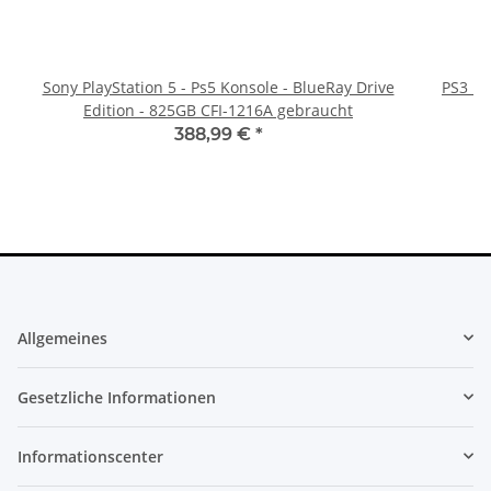
Sony PlayStation 5 - Ps5 Konsole - BlueRay Drive
PS3 Pl
Edition - 825GB CFI-1216A gebraucht
fü
388,99 €
*
Allgemeines
Gesetzliche Informationen
Informationscenter