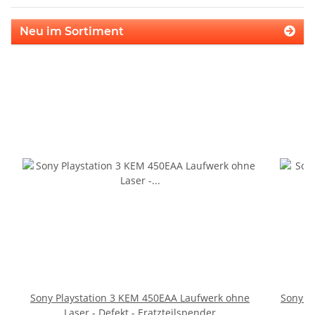
Neu im Sortiment
Sony Playstation 3 KEM 450EAA Laufwerk ohne
Sony P
Laser - Defekt - Eratzteilspender
S