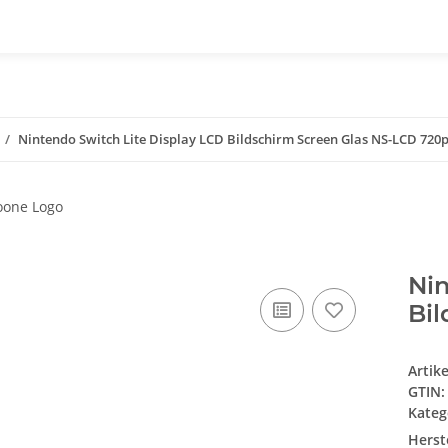
Nintendo Switch Lite Display LCD Bildschirm Screen Glas NS-LCD 720
Nin
Bil
Artik
GTIN:
Kateg
Herste