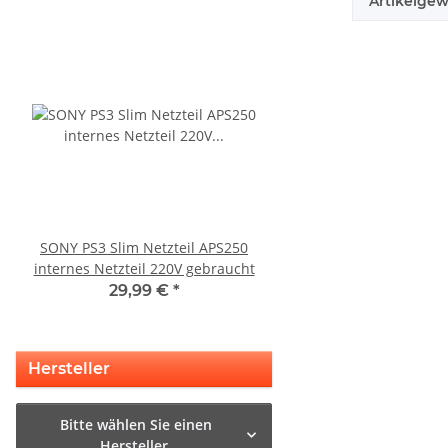
Artikelgew
SONY PS3 Slim Netzteil APS250
KEM 450AAA Laufwerk 
internes Netzteil 220V gebraucht
Sony Playstation 3 PS3 Slim
gebraucht
29,99 €
*
10,99 €
*
Hersteller
Bitte wählen Sie einen
Hersteller.