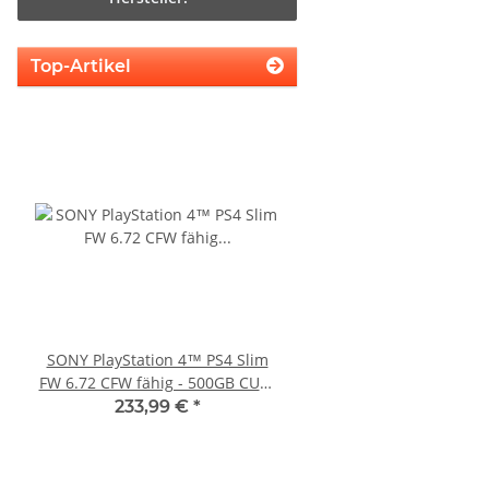
Top-Artikel
SONY PlayStation 4™ PS4 Slim
Sony PlayStation 5 - Ps5
FW 6.72 CFW fähig - 500GB CUH-
BlueRay Drive Edition
2016A
CFI-1216A gebrau
233,99 €
*
388,99 €
*