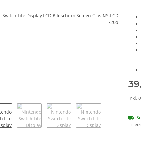
39
inkl.
So
Lieferz