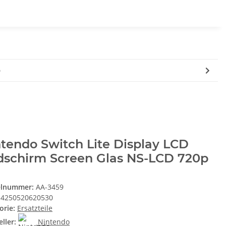
p
tendo Switch Lite Display LCD
dschirm Screen Glas NS-LCD 720p
elnummer:
AA-3459
4250520620530
orie:
Ersatzteile
ller:
Nintendo