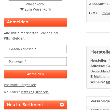
Warenkorb.
Anschrift:
Go
Zum Warenkorb
E-Mail:
info
Anmelden
Alle mit
*
markierten Felder sind
Pflichtfelder.
E-Mail-Adresse
Herstell
Hersteller:
N
Passwort
Adresse:
Go
Deutschland
Anmelden
E-Mail:
supp
Website:
ht
Passwort vergessen
Neu hier?
Jetzt registrieren!
Produkteig
Wert
Versandge
Neu im Sortiment