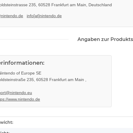
ldsteinstrasse 235, 60528 Frankfurt am Main, Deutschland
@nintendo.de
info[at]nintendo.de
Angaben zur Produkts
erinformationen:
intendo of Europe SE
ldsteinstraße 235, 60528 Frankfurt am Main ,
ort@nintendo.eu
tps://www.nintendo.de
enschaft
wicht: