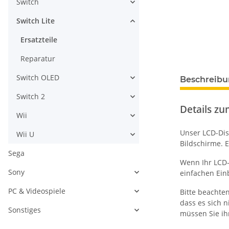
Switch
Switch Lite
Ersatzteile
Reparatur
weitere Regis
Switch OLED
Beschreib
Switch 2
Details zum
Wii
Unser LCD-Dis
Wii U
Bildschirme. 
Sega
Wenn Ihr LCD-D
Sony
einfachen Ein
PC & Videospiele
Bitte beachten
dass es sich 
Sonstiges
müssen Sie ih