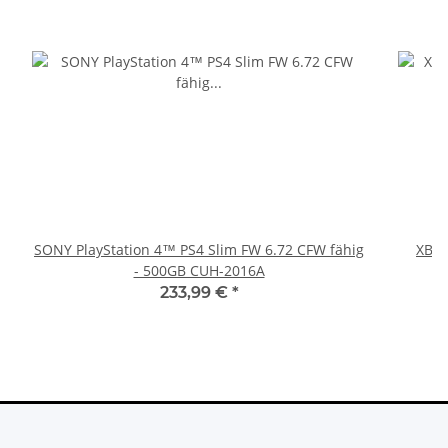
SONY PlayStation 4™ PS4 Slim FW 6.72 CFW fähig
XBOX
- 500GB CUH-2016A
233,99 €
*