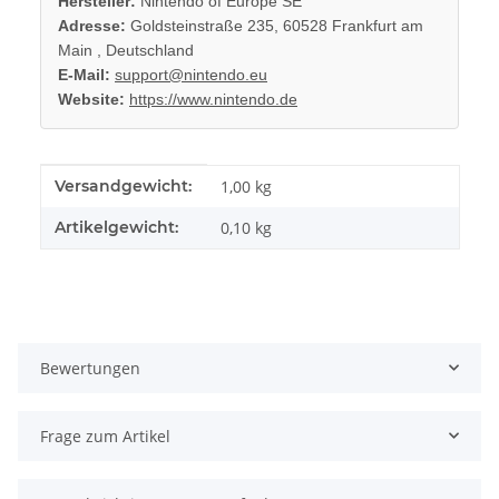
Hersteller:
Nintendo of Europe SE
Adresse:
Goldsteinstraße 235, 60528 Frankfurt am
Main , Deutschland
E-Mail:
support@nintendo.eu
Website:
https://www.nintendo.de
Produkteigenschaft
Wert
Versandgewicht:
1,00 kg
Artikelgewicht:
0,10
kg
Bewertungen
Frage zum Artikel