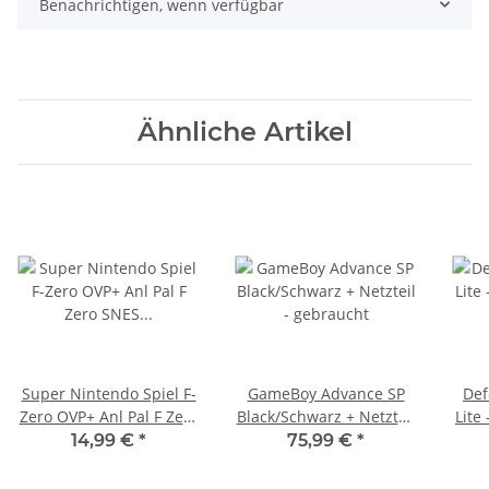
Benachrichtigen, wenn verfügbar
Ähnliche Artikel
Super Nintendo Spiel F-
GameBoy Advance SP
Def
Zero OVP+ Anl Pal F Zero
Black/Schwarz + Netzteil
Lite
SNES Neuwertig TOP
- gebraucht
14,99 €
*
75,99 €
*
gebraucht