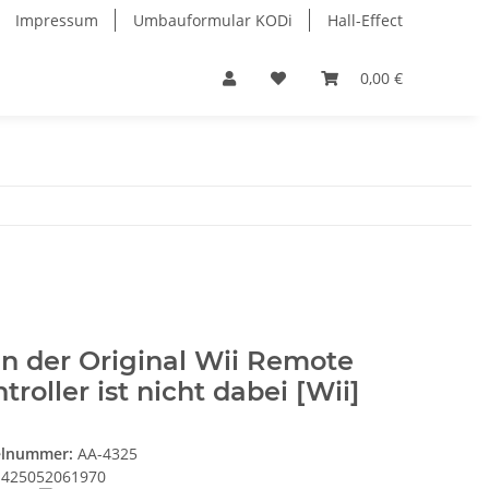
Impressum
Umbauformular KODi
Hall-Effect
0,00 €
n der Original Wii Remote
troller ist nicht dabei [Wii]
elnummer:
AA-4325
425052061970