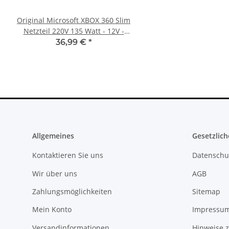
Original Microsoft XBOX 360 Slim
PS3 Playstation 3 La
Netzteil 220V 135 Watt - 12V -
Flachband Flex Kabel
10.83A * gebraucht
KEM 450DAA 450EAA La
36,99 €
*
4,79 €
*
Allgemeines
Gesetzlich
Kontaktieren Sie uns
Datenschu
Wir über uns
AGB
Zahlungsmöglichkeiten
Sitemap
Mein Konto
Impressu
Versandinformationen
Hinweise z