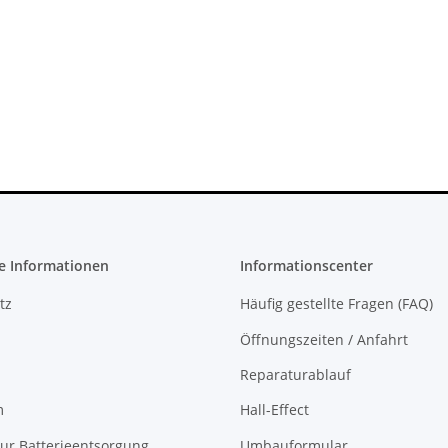
ufwerk
Trigger Buttons Ersatzteil für
 für KES
Xbox One Elite Game Controller
ser Slim
Silber
10,99 €
*
e Informationen
Informationscenter
tz
Häufig gestellte Fragen (FAQ)
Öffnungszeiten / Anfahrt
Reparaturablauf
m
Hall-Effect
ur Batterieentsorgung
Umbauformular