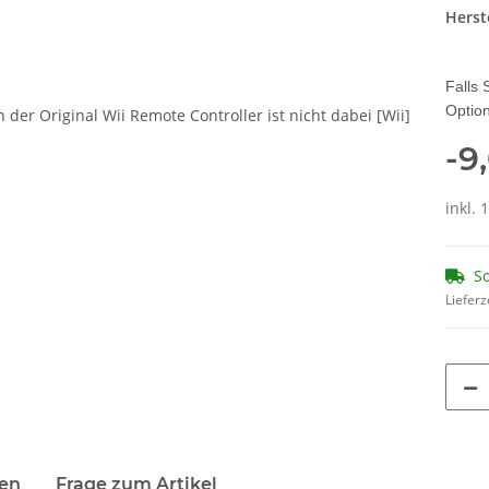
Herste
Falls 
Option
-9
inkl. 
So
Lieferz
terkarten anzeigen
en
Frage zum Artikel