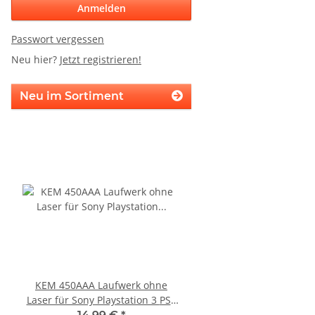
Anmelden
Passwort vergessen
Neu hier?
Jetzt registrieren!
Neu im Sortiment
KEM 450AAA Laufwerk ohne
SONY PS3 Slim Netzte
Laser für Sony Playstation 3 PS3
185AB Internes Netzt
Slim gebraucht
gerbaucht