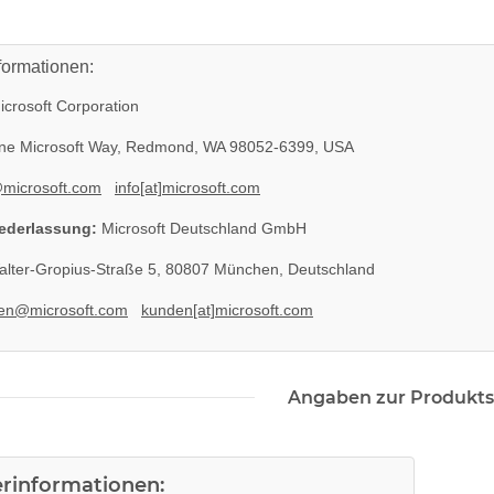
formationen:
crosoft Corporation
e Microsoft Way, Redmond, WA 98052-6399, USA
@microsoft.com
info[at]microsoft.com
ederlassung:
Microsoft Deutschland GmbH
lter-Gropius-Straße 5, 80807 München, Deutschland
en@microsoft.com
kunden[at]microsoft.com
k ohne
SONY PS3 Slim Netzteil EADP
 3 PS3
185AB Internes Netzteil 220V
Angaben zur Produkts
gerbaucht
29,99 €
*
erinformationen: