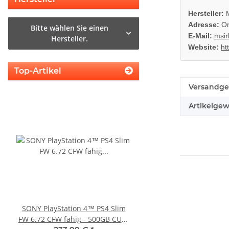
Hersteller:
M
Adresse:
On
Bitte wählen Sie einen
E-Mail:
msir
Hersteller.
Website:
ht
Top-Artikel
Produkteig
Wert
Versandge
Artikelgew
SONY PlayStation 4™ PS4 Slim
Original Microsoft XBO
FW 6.72 CFW fähig - 500GB CUH-
Netzteil 220V 135 Watt