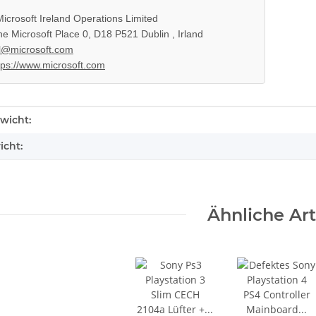
icrosoft Ireland Operations Limited
e Microsoft Place 0, D18 P521 Dublin , Irland
l@microsoft.com
tps://www.microsoft.com
enschaft
wicht:
icht:
Ähnliche Art
X 360 Slim
PS3 Playstation 3 Laufwerk
 - 12V -
Flachband Flex Kabel für KES