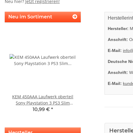
Neu hier?
Jetzt registrieren!
Neu im Sortiment
Herstellerin
Hersteller:
Mi
Anschrift:
On
E-Mail:
info
Deutsche Ni
Anschrift:
Wa
E-Mail:
kund
KEM 450AAA Laufwerk oberteil
KEM 450DAA Laufwer
Sony Playstation 3 PS3 Slim
Laser für Sony Playstation
gebraucht
Slim
10,99 €
*
14,99 €
*
Herstell
Hersteller