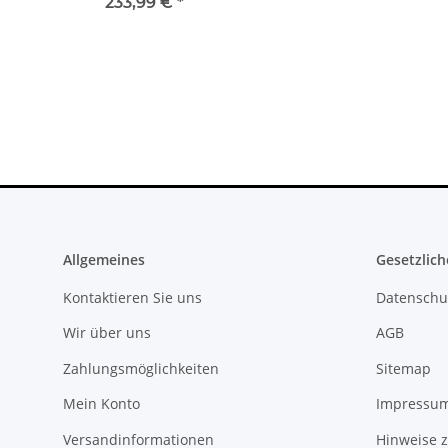
2016A
10.83A * gebrau
233,99 €
*
36,99 €
*
Allgemeines
Gesetzlich
Kontaktieren Sie uns
Datenschu
Wir über uns
AGB
Zahlungsmöglichkeiten
Sitemap
Mein Konto
Impressu
Versandinformationen
Hinweise z