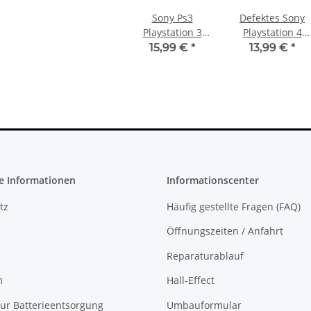
cht
KEM 450DAA 450EAA Laser Slim
4,79 €
*
Sony Ps3
Defektes Sony
Playstation 3
Playstation 4
Slim CECH
PS4 Controller
15,99 €
*
13,99 €
*
2104a Lüfter +
Mainboard
Kühlkörper +
Motherboard
Bleche
JDS/JDM-050
gebraucht
e Informationen
Informationscenter
tz
Häufig gestellte Fragen (FAQ)
Öffnungszeiten / Anfahrt
Reparaturablauf
m
Hall-Effect
ur Batterieentsorgung
Umbauformular