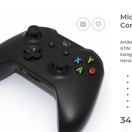
Mic
Con
Artik
GTIN:
Kateg
Herste
34