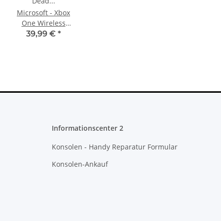
Microsoft - Xbox
One Wireless
Controller Red
39,99 €
*
Dead
Redemption II
Style (geeignet
für Windows)
Informationscenter 2
Konsolen - Handy Reparatur Formular
Konsolen-Ankauf