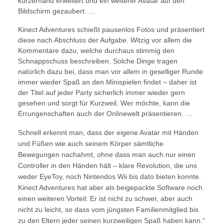
kurzerhand erweitert und ein weiterer Avatar auf den
Bildschirm gezaubert. …
Kinect Adventures schießt pausenlos Fotos und präsentiert
diese nach Abschluss der Aufgabe. Witzig vor allem die
Kommentare dazu, welche durchaus stimmig den
Schnappschuss beschreiben. Solche Dinge tragen
natürlich dazu bei, dass man vor allem in geselliger Runde
immer wieder Spaß an den Minispielen findet – daher ist
der Titel auf jeder Party sicherlich immer wieder gern
gesehen und sorgt für Kurzweil. Wer möchte, kann die
Errungenschaften auch der Onlinewelt präsentieren. …
Schnell erkennt man, dass der eigene Avatar mit Händen
und Füßen wie auch seinem Körper sämtliche
Bewegungen nachahmt, ohne dass man auch nur einen
Controller in den Händen hält – klare Revolution, die uns
weder EyeToy, noch Nintendos Wii bis dato bieten konnte.
Kinect Adventures hat aber als beigepackte Software noch
einen weiteren Vorteil: Er ist nicht zu schwer, aber auch
nicht zu leicht, so dass vom jüngsten Familienmitglied bis
zu den Eltern jeder seinen kurzweiligen Spaß haben kann.“