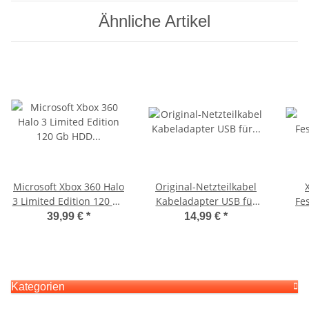
Ähnliche Artikel
Microsoft Xbox 360 Halo
Original-Netzteilkabel
3 Limited Edition 120 Gb
Kabeladapter USB für
Fe
HDD Festplatte
Microsoft Xbox 360
39,99 €
*
14,99 €
*
gebraucht
Kinect Sensor AL
*gebraucht
Kategorien