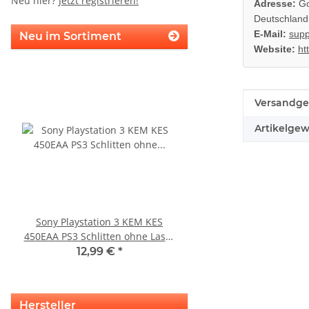
Neu hier?
Jetzt registrieren!
Adresse:
Go
Deutschland
E-Mail:
supp
Neu im Sortiment
Website:
ht
Produkteig
Wert
Versandge
Artikelgew
Sony Playstation 3 KEM KES
KEM 450AAA Laufwerk 
450EAA PS3 Schlitten ohne Laser
Sony Playstation 3 PS3 Slim
Blu-Ray Laufwerk 320
gebraucht
12,99 €
*
10,99 €
*
Hersteller