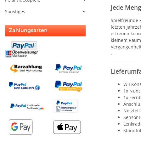
Jede Meng
Sonstiges
Spielfreunde 
letzten Jahrz
Zahlungsarten
erfreuen konnt
kleinem Raum 
Vergangenheit
.
Lieferumf
Wii Kon
1x Nunch
1x Fern
Anschlu
Netzteil
Sensor 
Lenkrad
Standfu