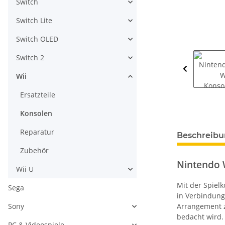
Switch
Switch Lite
Switch OLED
Switch 2
Wii
Ersatzteile
Konsolen
weitere Regis
Reparatur
Beschreib
Zubehör
Nintendo W
Wii U
Mit der Spiel
Sega
in Verbindung 
Sony
Arrangement z
bedacht wird. 
PC & Videospiele