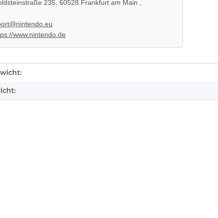
ldsteinstraße 235, 60528 Frankfurt am Main ,
ort@nintendo.eu
tps://www.nintendo.de
enschaft
wicht:
icht:
oberteil
KEM 450DAA Laufwerk ohne
Laser für Sony Playstation 3 PS3
Slim
14,99 €
*