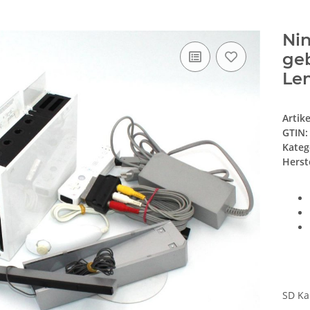
Nin
ge
Le
Artik
GTIN:
Kateg
Herste
SD Ka