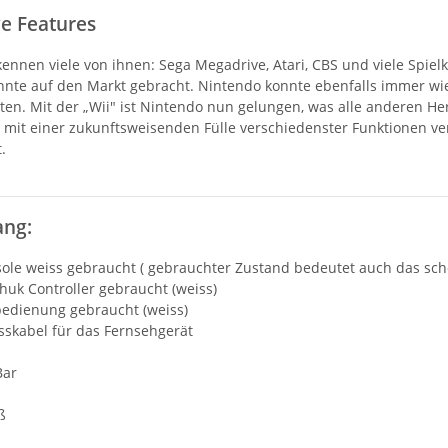
e Features
kennen viele von ihnen: Sega Megadrive, Atari, CBS und viele Spie
ehnte auf den Markt gebracht. Nintendo konnte ebenfalls immer wie
en. Mit der „Wii" ist Nintendo nun gelungen, was alle anderen Hers
mit einer zukunftsweisenden Fülle verschiedenster Funktionen ver
.
ang:
sole weiss gebraucht ( gebrauchter Zustand bedeutet auch das sc
uk Controller gebraucht (weiss)
bedienung gebraucht (weiss)
sskabel für das Fernsehgerät
Bar
ß