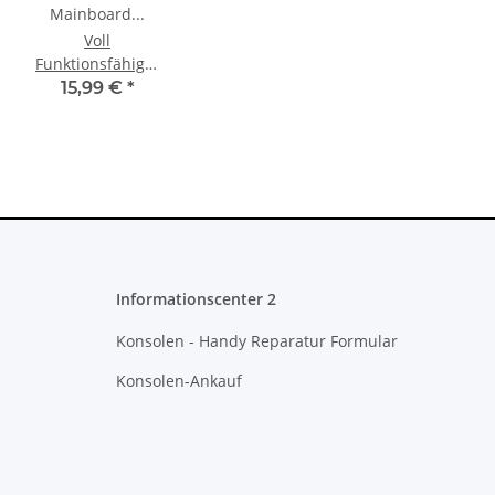
s
Voll
Funktionsfähiges
XBOX One
15,99 €
*
Controller
e
Mainboard
Model 1697
Informationscenter 2
Konsolen - Handy Reparatur Formular
Konsolen-Ankauf