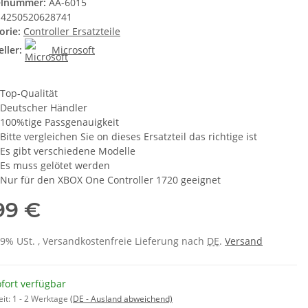
elnummer:
AA-6015
4250520628741
orie:
Controller Ersatzteile
ller:
Microsoft
Top-Qualität
Deutscher Händler
100%tige Passgenauigkeit
Bitte vergleichen Sie on dieses Ersatzteil das richtige ist
Es gibt verschiedene Modelle
Es muss gelötet werden
Nur für den XBOX One Controller 1720 geeignet
,99 €
 19% USt. , Versandkostenfreie Lieferung nach
DE
.
Versand
fort verfügbar
eit:
1 - 2 Werktage
(DE - Ausland abweichend)