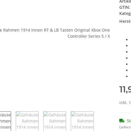
Artik
GTIN:
Kateg
Herste
11
inkl.
So
Lieferz