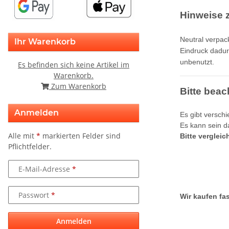
Hinweise z
Neutral verpac
Ihr Warenkorb
Eindruck dadur
unbenutzt.
Es befinden sich keine Artikel im
Warenkorb.
Zum Warenkorb
Bitte beac
Anmelden
Es gibt versch
Es kann sein da
Alle mit
*
markierten Felder sind
Bitte verglei
Pflichtfelder.
E-Mail-Adresse
Passwort
Wir kaufen fas
Anmelden