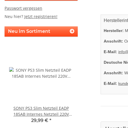
Passwort vergessen
Neu hier?
Jetzt registrieren!
Herstellerin
Hersteller:
Mi
Neu im Sortiment
Anschrift:
On
E-Mail:
info
Deutsche Ni
Anschrift:
Wa
E-Mail:
kund
SONY PS3 Slim Netzteil EADP
SONY PS3 Slim Netzte
185AB Internes Netzteil 220V
220BB Internes Netzt
gerbaucht
gebraucht
29,99 €
*
29,99 €
*