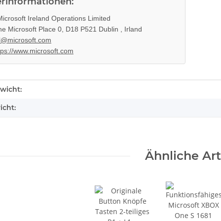
erinformationen:
icrosoft Ireland Operations Limited
e Microsoft Place 0, D18 P521 Dublin , Irland
l@microsoft.com
tps://www.microsoft.com
enschaft
wicht:
icht:
Ähnliche Art