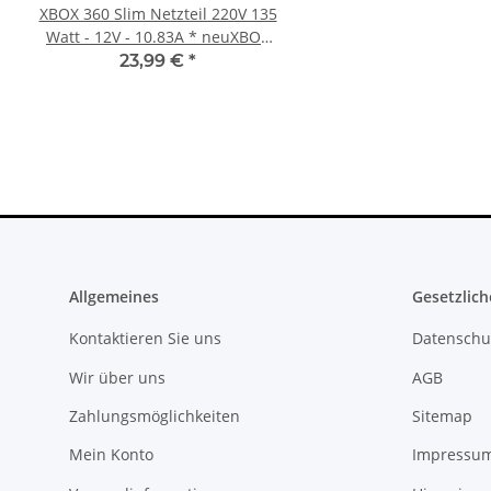
XBOX 360 Slim Netzteil 220V 135
Xbox 360 Netzteil (PAL) 
Watt - 12V - 10.83A * neuXBOX
12V - 12,1A für Ja
360 Slim Netzteil
Mainboards gebra
23,99 €
*
22,99 €
*
Allgemeines
Gesetzlich
Kontaktieren Sie uns
Datenschu
Wir über uns
AGB
Zahlungsmöglichkeiten
Sitemap
Mein Konto
Impressu