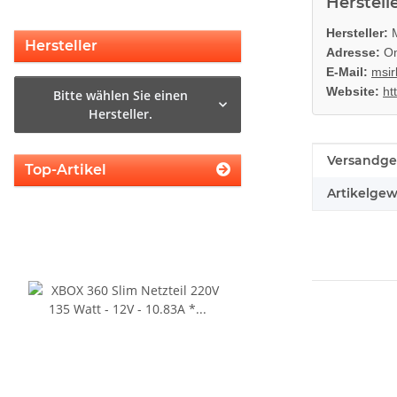
Herstell
Hersteller:
M
Hersteller
Adresse:
On
E-Mail:
msir
Website:
ht
Bitte wählen Sie einen
Hersteller.
Produkteig
Wert
Versandge
Top-Artikel
Artikelgew