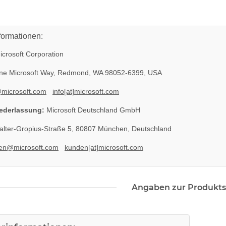
formationen:
crosoft Corporation
e Microsoft Way, Redmond, WA 98052-6399, USA
@microsoft.com
info[at]microsoft.com
ederlassung:
Microsoft Deutschland GmbH
lter-Gropius-Straße 5, 80807 München, Deutschland
en@microsoft.com
kunden[at]microsoft.com
Angaben zur Produkts
il EADP
SONY PS3 Slim Netzteil APS250
eil 220V
internes Netzteil 220V gebraucht
29,99 €
*