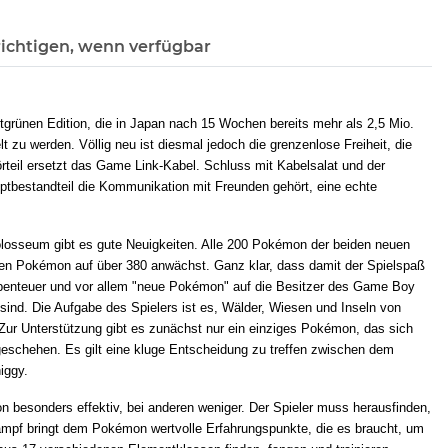
ichtigen, wenn verfügbar
tgrünen Edition, die in Japan nach 15 Wochen bereits mehr als 2,5 Mio.
zu werden. Völlig neu ist diesmal jedoch die grenzenlose Freiheit, die
teil ersetzt das Game Link-Kabel. Schluss mit Kabelsalat und der
tbestandteil die Kommunikation mit Freunden gehört, eine echte
osseum gibt es gute Neuigkeiten. Alle 200 Pokémon der beiden neuen
aren Pokémon auf über 380 anwächst. Ganz klar, dass damit der Spielspaß
 Abenteuer und vor allem "neue Pokémon" auf die Besitzer des Game Boy
n sind. Die Aufgabe des Spielers ist es, Wälder, Wiesen und Inseln von
 Zur Unterstützung gibt es zunächst nur ein einziges Pokémon, das sich
geschehen. Es gilt eine kluge Entscheidung zu treffen zwischen dem
iggy.
 besonders effektiv, bei anderen weniger. Der Spieler muss herausfinden,
pf bringt dem Pokémon wertvolle Erfahrungspunkte, die es braucht, um