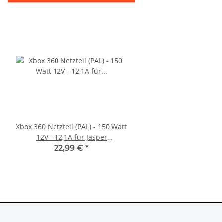
Xbox 360 Netzteil (PAL) - 150 Watt
Sony PlayStation 5 - Ps5
12V - 12,1A für Jasper
Digital Edition- 825GB 
Mainboards gebraucht
gebraucht
22,99 €
*
395,00 €
*