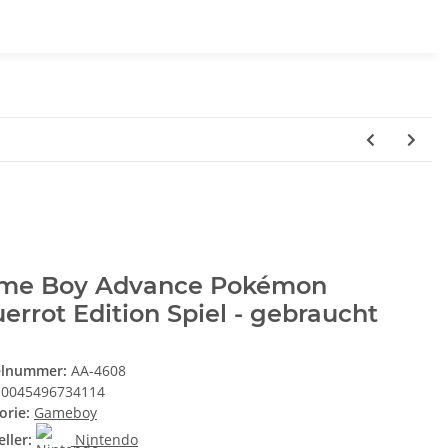
me Boy Advance Pokémon
errot Edition Spiel - gebraucht
elnummer:
AA-4608
0045496734114
orie:
Gameboy
ller:
Nintendo