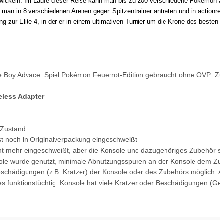
twickeln. Im Laufe dieser Reise kann man bis zu 200 verschiedene Pokémon a
an in 8 verschiedenen Arenen gegen Spitzentrainer antreten und in actionre
ng zur Elite 4, in der er in einem ultimativen Turnier um die Krone des besten 
 Boy Advace Spiel Pokémon Feuerrot-Edition gebraucht ohne OVP Zu
eless Adapter
 Zustand:
st noch in Originalverpackung eingeschweißt!
ht mehr eingeschweißt, aber die Konsole und dazugehöriges Zubehör s
ole wurde genutzt, minimale Abnutzungsspuren an der Konsole dem Z
eschädigungen (z.B. Kratzer) der Konsole oder des Zubehörs möglich. Al
les funktionstüchtig. Konsole hat viele Kratzer oder Beschädigungen (