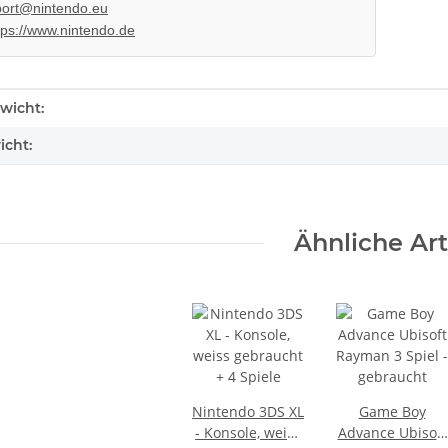
ort@nintendo.eu
tps://www.nintendo.de
enschaft
wicht:
icht:
l APS250
KEM 450AAA Laufwerk oberteil
 gebraucht
Sony Playstation 3 PS3 Slim
gebraucht
10,99 €
*
Ähnliche Art
Nintendo 3DS XL
Game Boy
- Konsole, weiss
Advance Ubisoft