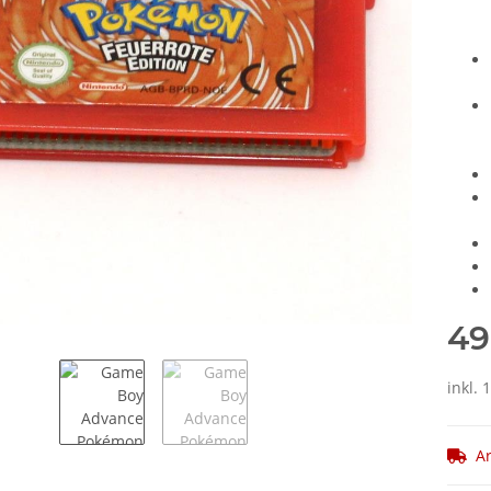
49
inkl.
Ar