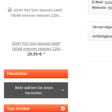
E-Mail:
supp
Website:
ht
Produkteig
Wert
Versandge
Artikelgew
SONY PS3 Slim Netzteil EADP
SONY PS3 Slim Netztei
185AB Internes Netzteil 220V
internes Netzteil 220V
gerbaucht
29,99 €
*
29,99 €
*
Hersteller
Bitte wählen Sie einen
Hersteller.
Top-Artikel