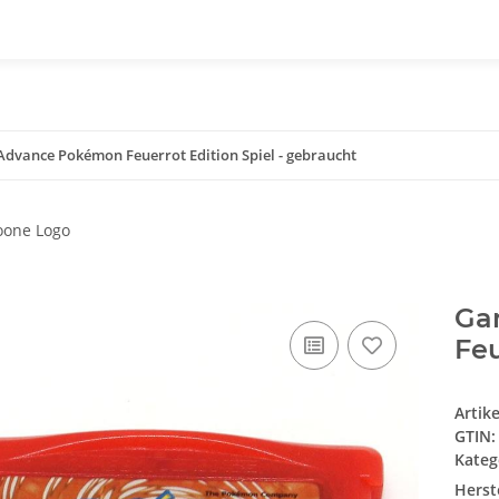
dvance Pokémon Feuerrot Edition Spiel - gebraucht
Ga
Feu
Artik
GTIN:
Kateg
Herste