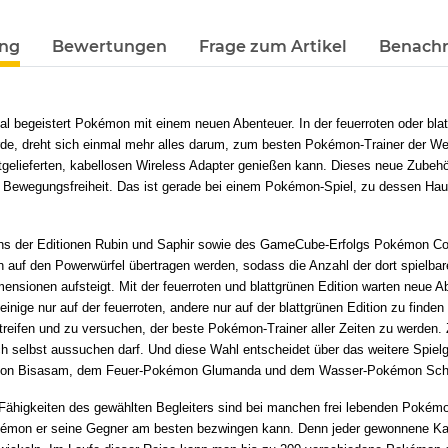
terkarten anzeigen
ung
Bewertungen
Frage zum Artikel
Benachr
l begeistert Pokémon mit einem neuen Abenteuer. In der feuerroten oder blat
de, dreht sich einmal mehr alles darum, zum besten Pokémon-Trainer der Welt 
gelieferten, kabellosen Wireless Adapter genießen kann. Dieses neue Zubehör
 Bewegungsfreiheit. Das ist gerade bei einem Pokémon-Spiel, zu dessen Haup
ns der Editionen Rubin und Saphir sowie des GameCube-Erfolgs Pokémon Col
n auf den Powerwürfel übertragen werden, sodass die Anzahl der dort spielb
mensionen aufsteigt. Mit der feuerroten und blattgrünen Edition warten neue
inige nur auf der feuerroten, andere nur auf der blattgrünen Edition zu finde
reifen und zu versuchen, der beste Pokémon-Trainer aller Zeiten zu werden.
ch selbst aussuchen darf. Und diese Wahl entscheidet über das weitere Spiel
on Bisasam, dem Feuer-Pokémon Glumanda und dem Wasser-Pokémon Sch
Fähigkeiten des gewählten Begleiters sind bei manchen frei lebenden Pokémon
émon er seine Gegner am besten bezwingen kann. Denn jeder gewonnene Kam