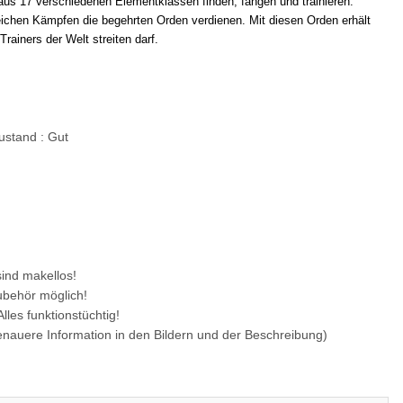
us 17 verschiedenen Elementklassen finden, fangen und trainieren.
ichen Kämpfen die begehrten Orden verdienen. Mit diesen Orden erhält
Trainers der Welt streiten darf.
stand : Gut
ind makellos!
ubehör möglich!
les funktionstüchtig!
Genauere Information in den Bildern und der Beschreibung)