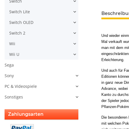
Switch
weitere Regis
Switch Lite
Beschreib
Switch OLED
Switch 2
Und wieder einma
Mal verkauft wur
Wii
man mit dem mit
Wii U
eingeschränkten
Erleichterung.
Sega
Und auch für Fa
Sony
Editionen könne
in ganz neue Di
PC & Videospiele
Advance, wobei e
Kanto zu durchst
Sonstiges
der Spieler jedo
Pflanzen-Pokém
Zahlungsarten
Die besonderen 
mit welchen Pok