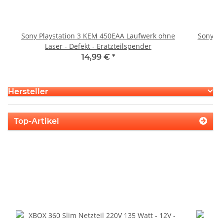
Sony Playstation 3 KEM 450EAA Laufwerk ohne
Sony P
Laser - Defekt - Eratzteilspender
14,99 €
*
Hersteller
Top-Artikel