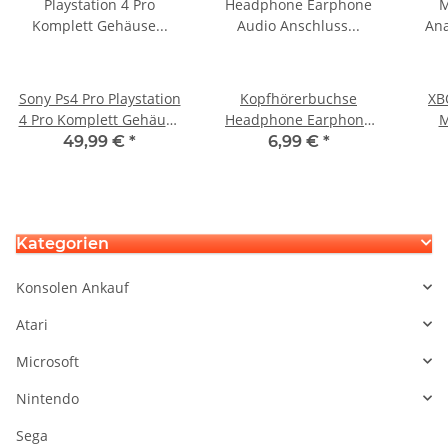
Sony Ps4 Pro Playstation
Kopfhörerbuchse
XB
4 Pro Komplett Gehäuse
Headphone Earphone
M
weiss CUH-7116B guter
Audio Anschluss für
An
49,99 €
*
6,99 €
*
Zustand
XBOX One S Controller
Kategorien
Konsolen Ankauf
Atari
Microsoft
Nintendo
Sega