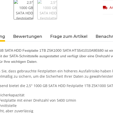
Ar
terkarten anzeigen
ung
Bewertungen
Frage zum Artikel
Benachr
GB SATA HDD Festplatte 1TB Z5K1000 SATA HTS541010A9E680 ist eine 
 mit der SATA-Schnittstelle ausgestattet und verfügt über eine Drehzahl 
ür Ihre wichtigen Daten.
n Sie, dass gebrauchte Festplatten ein höheres Ausfallrisiko haben
elmäßig zu sichern, um die Sicherheit Ihrer Daten zu gewährleisten
nd bietet die 2,5" 1000 GB SATA HDD Festplatte 1TB Z5K1000 SAT
icherkapazität
-Festplatte mit einer Drehzahl von 5400 U/min
nittstelle
t, aber zuverlässig