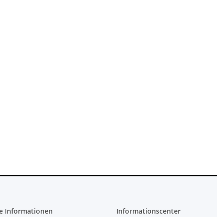
X 360 Slim
PS3 Playstation 3 Laufwerk
 - 12V -
Flachband Flex Kabel für KES
cht
KEM 450DAA 450EAA Laser Slim
4,79 €
*
e Informationen
Informationscenter