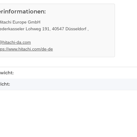
erinformationen:
itachi Europe GmbH
ederkasseler Lohweg 191, 40547 Düsseldorf ,
@hitachi-da.com
tps://www.hitachi.com/de-de
enschaft
wicht:
icht: