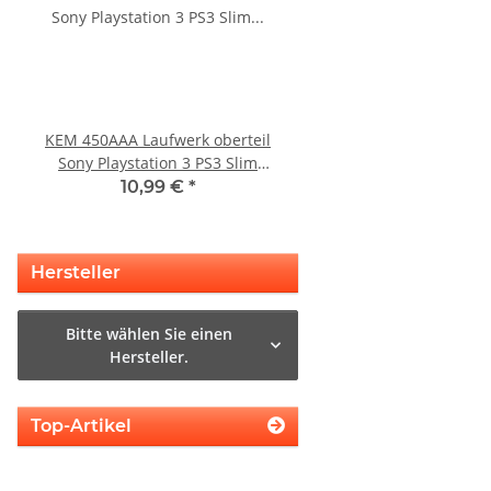
KEM 450AAA Laufwerk oberteil
Sony Playstation 3 KE
Sony Playstation 3 PS3 Slim
Laufwerk ohne Laser - 
gebraucht
Eratzteilspend
10,99 €
*
14,99 €
*
Hersteller
Bitte wählen Sie einen
Hersteller.
Top-Artikel