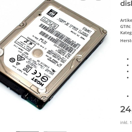
dis
Artik
GTIN:
Kateg
Herste
24
inkl.