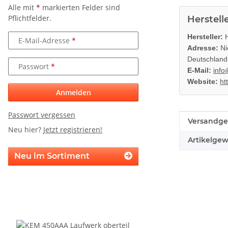
Alle mit
*
markierten Felder sind
Pflichtfelder.
Herstell
Hersteller:
H
E-Mail-Adresse
Adresse:
Ni
Deutschland
Passwort
E-Mail:
info
Website:
ht
Anmelden
Passwort vergessen
Produkteig
Wert
Versandge
Neu hier?
Jetzt registrieren!
Artikelgew
Neu im Sortiment