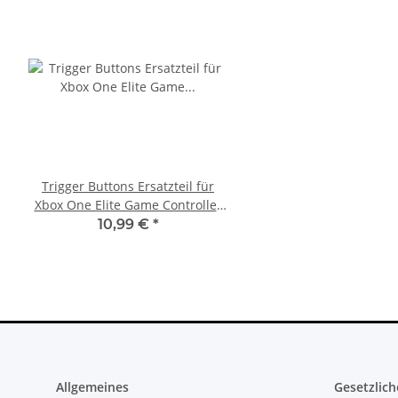
Trigger Buttons Ersatzteil für
Original Microsoft XBO
Xbox One Elite Game Controller
Netzteil 220V 135 Watt
Silber
10.83A * gebrau
10,99 €
*
36,99 €
*
Allgemeines
Gesetzlich