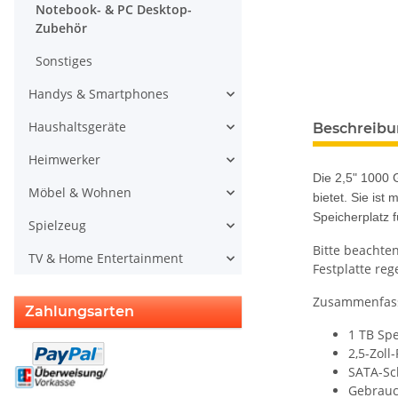
Notebook- & PC Desktop-
Zubehör
Sonstiges
Handys & Smartphones
weitere Regis
Haushaltsgeräte
Beschreib
Heimwerker
Die 2,5" 1000 
Möbel & Wohnen
bietet. Sie ist
Speicherplatz f
Spielzeug
Bitte beachte
TV & Home Entertainment
Festplatte reg
Zusammenfasse
Zahlungsarten
1 TB Spe
2,5-Zoll
SATA-Sch
Gebrauch