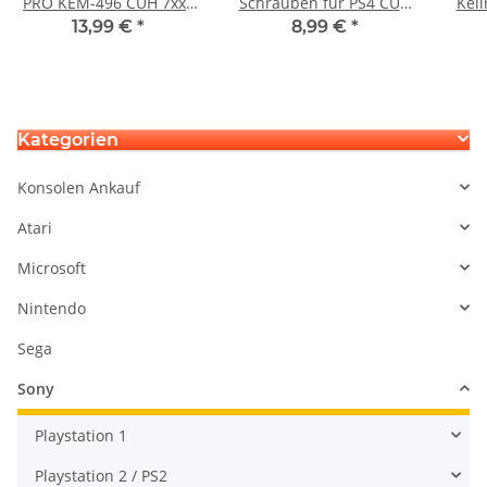
PRO KEM-496 CUH 7xxx
Schrauben für PS4 CUH
Keil
Playstation 4
1004 und CUH 1116
P
13,99 €
*
8,99 €
*
Flachbandkabel Cable
Pla
für Laser zu Mainboard
17.6 cm gebraucht
Kategorien
Konsolen Ankauf
Atari
Microsoft
Nintendo
Sega
Sony
Playstation 1
Playstation 2 / PS2