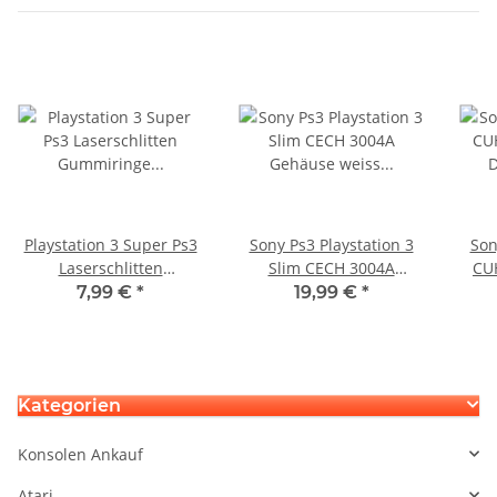
Playstation 3 Super Ps3
Sony Ps3 Playstation 3
Son
Laserschlitten
Slim CECH 3004A
CU
Gummiringe
Gehäuse weiss
7,99 €
*
19,99 €
*
Gummihalter CECH-
gebraucht - Leichter
4000er Serie
gelbstich wie Elfenbein
Kategorien
Konsolen Ankauf
Atari