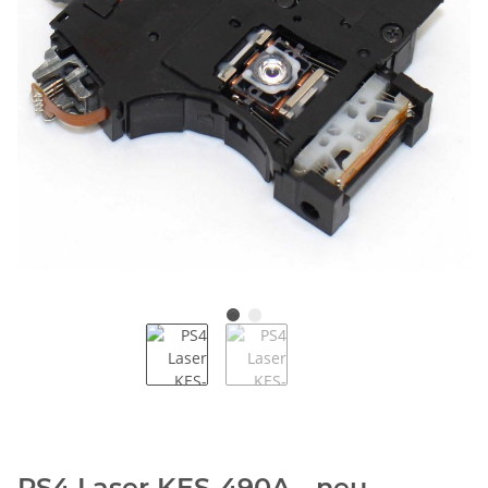
PS4 Laser KES-490A - neu