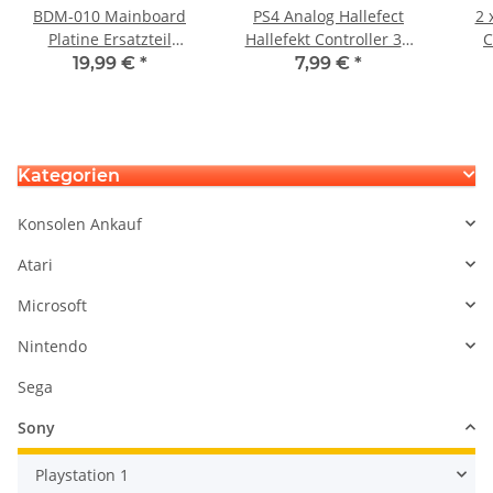
BDM-010 Mainboard
PS4 Analog Hallefect
2 
Platine Ersatzteil
Hallefekt Controller 3D
C
Controller für Ps5
Steuer Modul
H
19,99 €
*
7,99 €
*
Playstation5 Dualsense
Thumbstick Stickdrift
Defekt
Potentiometer
Thu
Po
Kategorien
Konsolen Ankauf
Atari
Microsoft
Nintendo
Sega
Sony
Playstation 1