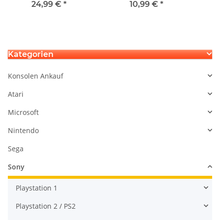
Laufwerk CUH-7016B -
Cover Case für Sony PS5
24,99 €
*
10,99 €
*
NLD-004
Gamepad Rosé
Kategorien
Konsolen Ankauf
Atari
Microsoft
Nintendo
Sega
Sony
Playstation 1
Playstation 2 / PS2