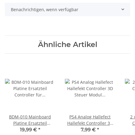
Benachrichtigen, wenn verfügbar
Ähnliche Artikel
BDM-010 Mainboard
PS4 Analog Hallefect
2 
Platine Ersatzteil
Hallefekt Controller 3D
C
Controller für Ps5
Steuer Modul
H
19,99 €
*
7,99 €
*