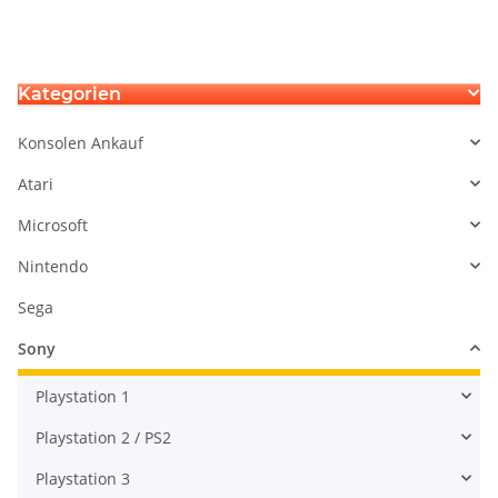
Playstation5 Dualsense
Thumbstick Stickdrift
Defekt
Potentiometer
Thu
Po
Kategorien
Konsolen Ankauf
Atari
Microsoft
Nintendo
Sega
Sony
Playstation 1
Playstation 2 / PS2
Playstation 3