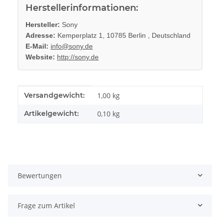
Herstellerinformationen:
Hersteller:
Sony
Adresse:
Kemperplatz 1, 10785 Berlin , Deutschland
E-Mail:
info@sony.de
Website:
http://sony.de
Produkteigenschaft
Wert
Versandgewicht:
1,00 kg
Artikelgewicht:
0,10
kg
Bewertungen
Frage zum Artikel