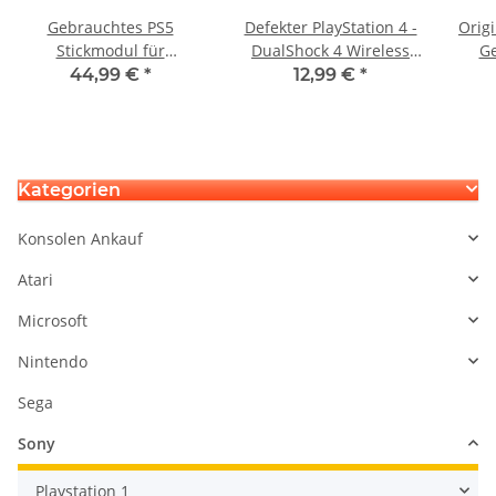
Gebrauchtes PS5
Defekter PlayStation 4 -
Origi
Stickmodul für
DualShock 4 Wireless
Ge
DualSenseEdge Wireless
Controller, schwarz -
sc
44,99 €
*
12,99 €
*
Controller Halleffect
JDM 001 bis JDM 055
Halleffekt 3D Steuer
gemischt -
Modul Thumbstick
Unterschiedliche
Stickdrift
Defekte
Kategorien
Konsolen Ankauf
Atari
Microsoft
Nintendo
Sega
Sony
Playstation 1