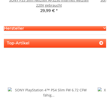
SONY PS3 Slim Netzteil APS250 internes Netzteil
Sony 
220V gebraucht
29,99 €
*
Hersteller
Top-Artikel