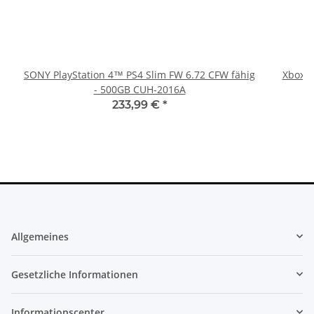
SONY PlayStation 4™ PS4 Slim FW 6.72 CFW fähig
Xbox 36
- 500GB CUH-2016A
233,99 €
*
Allgemeines
Gesetzliche Informationen
Informationscenter