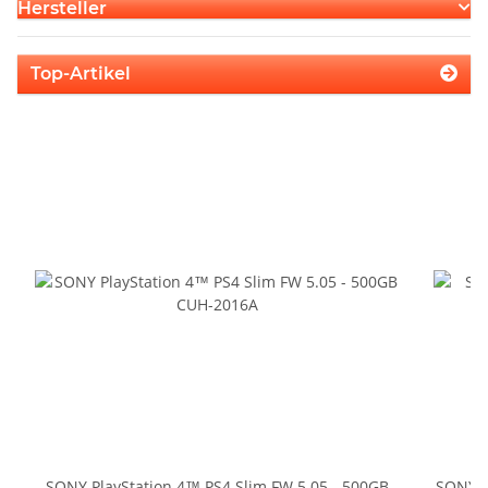
Hersteller
Top-Artikel
SONY PlayStation 4™ PS4 Slim FW 5.05 - 500GB
SONY P