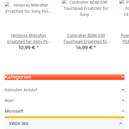
Hinteres Mikrofon
Controller BDM-030
Powe
Ersatzteil für Sony Ps5
Touchpad Ersatzteil für
PS3
Playstation 5 Dualsense
Sony Playstation 5 PS5
10,99 €
*
14,99 €
*
Edge Controller HD5-94V
DualSense
Kategorien
Konsolen Ankauf
Atari
Microsoft
XBOX 360