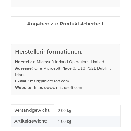
Angaben zur Produktsicherheit
Herstellerinformationen:
Hersteller:
Microsoft Ireland Operations Limited
Adresse:
One Microsoft Place 0, D18 P521 Dublin ,
Irland
E-Mail:
msirl@microsoft.com
Website:
https://www.microsoft.com
Produkteigenschaft
Wert
Versandgewicht:
2,00 kg
Artikelgewicht:
1,00
kg