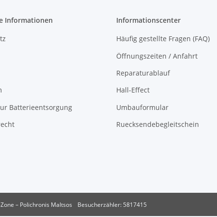
e Informationen
Informationscenter
tz
Häufig gestellte Fragen (FAQ)
Öffnungszeiten / Anfahrt
Reparaturablauf
m
Hall-Effect
ur Batterieentsorgung
Umbauformular
recht
Ruecksendebegleitschein
Zone – Polichronis Maltsos
Besucherzähler: 5817415