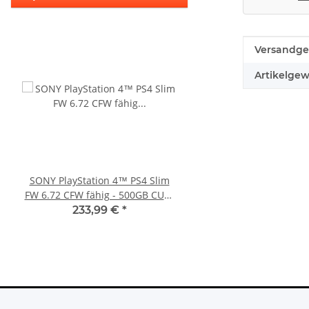
Produkteig
Wert
Versandge
Artikelgew
SONY PlayStation 4™ PS4 Slim
XBOX 360 Slim Netzteil
FW 6.72 CFW fähig - 500GB CUH-
Watt - 12V - 10.83A *
2016A
360 Slim Netzte
233,99 €
*
23,99 €
*