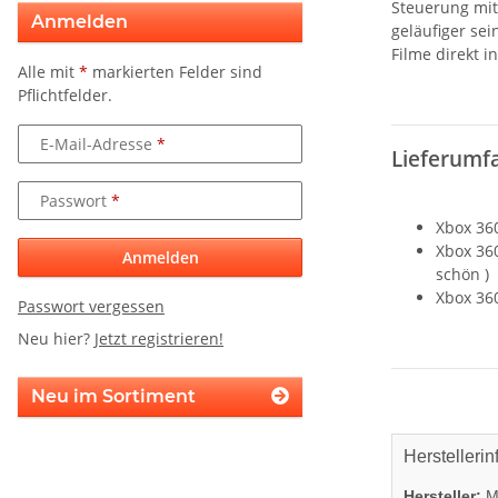
Steuerung mit
Anmelden
geläufiger sei
Filme direkt i
Alle mit
*
markierten Felder sind
Pflichtfelder.
E-Mail-Adresse
Lieferumf
Passwort
Xbox 36
Xbox 360
Anmelden
schön )
Xbox 360
Passwort vergessen
Neu hier?
Jetzt registrieren!
Neu im Sortiment
Herstellerin
Hersteller:
Mi