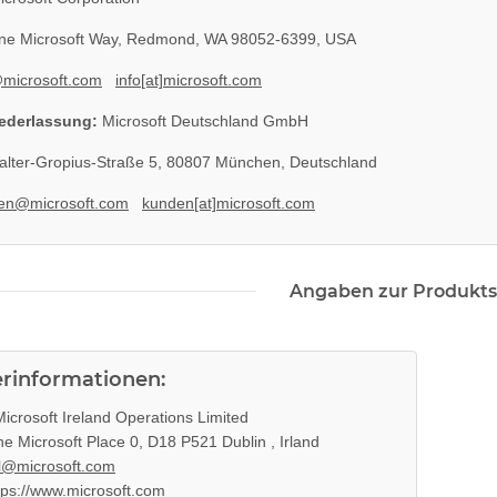
e Microsoft Way, Redmond, WA 98052-6399, USA
@microsoft.com
info[at]microsoft.com
ederlassung:
Microsoft Deutschland GmbH
lter-Gropius-Straße 5, 80807 München, Deutschland
k ohne
SONY PS3 Slim Netzteil APS250
KEM 450AAA 
en@microsoft.com
kunden[at]microsoft.com
 3 PS3
internes Netzteil 220V gebraucht
Sony Playstation
t
ge
29,99 €
*
10
Angaben zur Produkts
erinformationen:
icrosoft Ireland Operations Limited
e Microsoft Place 0, D18 P521 Dublin , Irland
l@microsoft.com
tps://www.microsoft.com