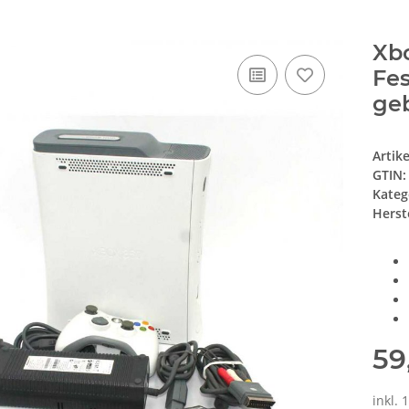
Xbo
Fes
ge
Artik
GTIN:
Kateg
Herste
59
inkl.