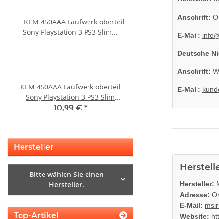
Anschrift:
On
E-Mail:
info
Deutsche Ni
Anschrift:
Wa
KEM 450AAA Laufwerk oberteil
KEM 450AAA Laufwer
E-Mail:
kund
Sony Playstation 3 PS3 Slim
Laser für Sony Playstation
gebraucht
Slim gebrauch
10,99 €
*
14,99 €
*
Hersteller
Herstell
Bitte wählen Sie einen
Hersteller.
Hersteller:
M
Adresse:
On
E-Mail:
msir
Top-Artikel
Website:
ht