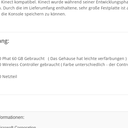
 Kinect kompatibel. Kinect wurde während seiner Entwicklungsphase
n. Durch die im Lieferumfang enthaltene, sehr große Festplatte ist
n die Konsole speichern zu können.
ang:
0 Phat 60 GB Gebraucht ( Das Gehäuse hat leichte verfärbungen )
 Wireless Controller gebraucht ( Farbe unterschiedlich - der Contr
 Netzteil
formationen:
crosoft Corporation