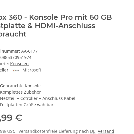
x 360 - Konsole Pro mit 60 GB
tplatte & HDMI-Anschluss
braucht
elnummer:
AA-6177
0885370951974
orie:
Konsolen
ller:
Microsoft
Gebrauchte Konsole
Komplettes Zubehör
Netzteil + Cotroller + Anschluss Kabel
Festplatten Größe wählbar
,99 €
 19% USt. , Versandkostenfreie Lieferung nach
DE
.
Versand