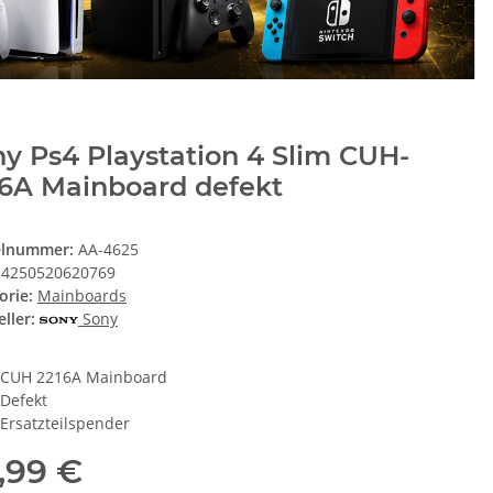
y Ps4 Playstation 4 Slim CUH-
16A Mainboard defekt
elnummer:
AA-4625
4250520620769
orie:
Mainboards
ller:
Sony
CUH 2216A Mainboard
Defekt
Ersatzteilspender
,99 €