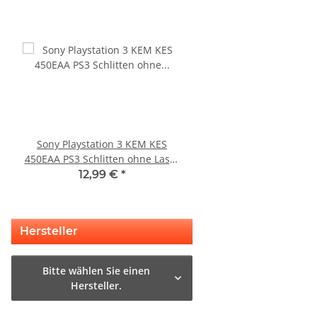
Sony Playstation 3 KEM KES
SONY PS3 Slim Netzte
450EAA PS3 Schlitten ohne Laser
220BB Internes Netzt
Blu-Ray Laufwerk 320
gebraucht
12,99 €
*
29,99 €
*
Hersteller
Bitte wählen Sie einen
Hersteller.