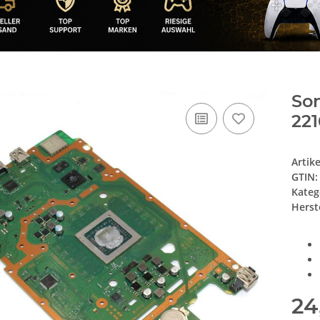
Son
22
Artik
GTIN:
Kateg
Herste
24