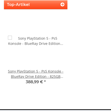
Top-Artikel
Sony PlayStation 5 - Ps5 Konsole -
PS3 Playstation 3 La
BlueRay Drive Edition - 825GB
Flachband Flex Kabel
CFI-1216A gebraucht
KEM 450DAA 450EAA La
388,99 €
*
4,79 €
*