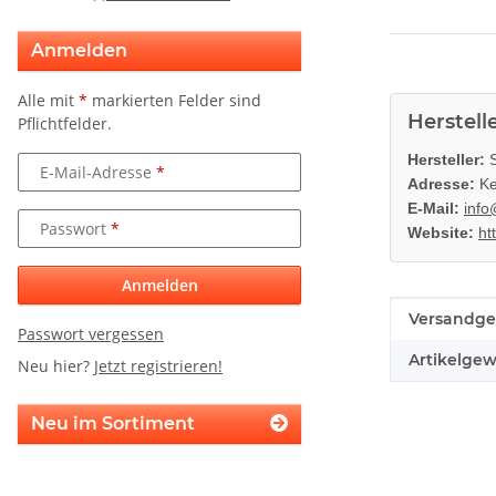
Anmelden
Alle mit
*
markierten Felder sind
Herstell
Pflichtfelder.
Hersteller:
S
E-Mail-Adresse
Adresse:
Ke
E-Mail:
info
Passwort
Website:
ht
Anmelden
Produkteig
Wert
Versandge
Passwort vergessen
Artikelgew
Neu hier?
Jetzt registrieren!
Neu im Sortiment