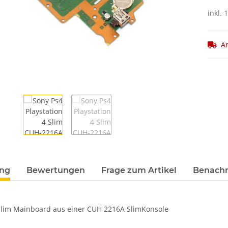
inkl.
Ar
ung
Bewertungen
Frage zum Artikel
Benachr
Slim Mainboard aus einer CUH 2216A SlimKonsole