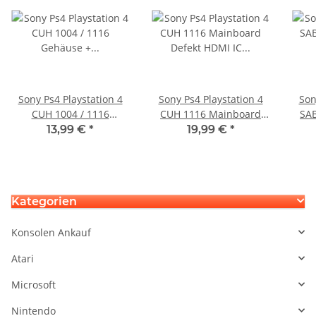
Sony Ps4 Playstation 4
Sony Ps4 Playstation 4
Son
CUH 1004 / 1116
CUH 1116 Mainboard
SAB
Gehäuse + Mittelteil +
Defekt HDMI IC Chip
Bl
13,99 €
*
19,99 €
*
Bleche schwarz
Defe
gebraucht
Kategorien
Konsolen Ankauf
Atari
Microsoft
Nintendo