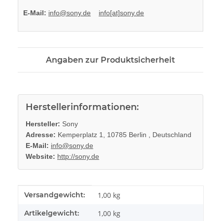
E-Mail:
info@sony.de
info[at]sony.de
Angaben zur Produktsicherheit
Herstellerinformationen:
Hersteller:
Sony
Adresse:
Kemperplatz 1, 10785 Berlin , Deutschland
E-Mail:
info@sony.de
Website:
http://sony.de
Produkteigenschaft
Wert
Versandgewicht:
1,00 kg
Artikelgewicht:
1,00
kg