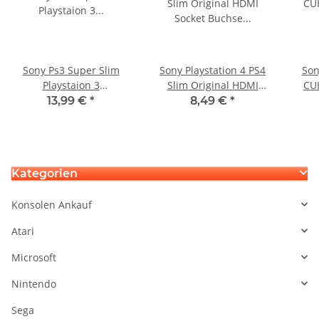
Sony Ps3 Super Slim
Sony Playstation 4 PS4
Son
Playstaion 3
Slim Original HDMI
CU
Kühlkörperbleche CECH-
Socket Buchse Ersatz
Defe
13,99 €
*
8,49 €
*
4004A / 4003A
Port CUH2xxx
Kategorien
Konsolen Ankauf
Atari
Microsoft
Nintendo
Sega