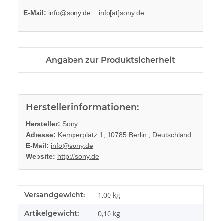
E-Mail:
info@sony.de
info[at]sony.de
Angaben zur Produktsicherheit
Herstellerinformationen:
Hersteller:
Sony
Adresse:
Kemperplatz 1, 10785 Berlin , Deutschland
E-Mail:
info@sony.de
Website:
http://sony.de
Produkteigenschaft
Wert
Versandgewicht:
1,00 kg
Artikelgewicht:
0,10
kg