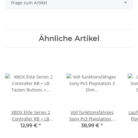
Frage zum Artikel
Ähnliche Artikel
XBOX Elite Series 2
Voll funktionsfähiges
Lauf
Controller RB + LB
Sony Ps3 Playstation 3
Pla
Tasten Buttons + Bezel
Slim CECH 3004A
CF
12,99 €
*
38,99 €
*
Rot 1797 gebraucht
Mainboard KTE-001
Unt