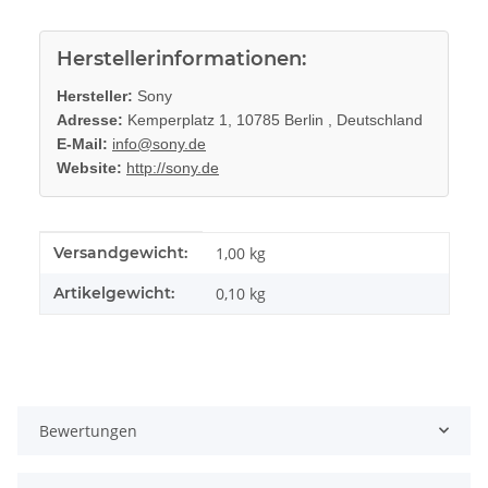
Herstellerinformationen:
Hersteller:
Sony
Adresse:
Kemperplatz 1, 10785 Berlin , Deutschland
E-Mail:
info@sony.de
Website:
http://sony.de
Produkteigenschaft
Wert
Versandgewicht:
1,00 kg
Artikelgewicht:
0,10
kg
Bewertungen