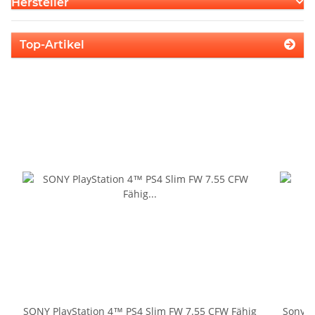
Hersteller
Top-Artikel
SONY PlayStation 4™ PS4 Slim FW 7.55 CFW Fähig
Sony Pl