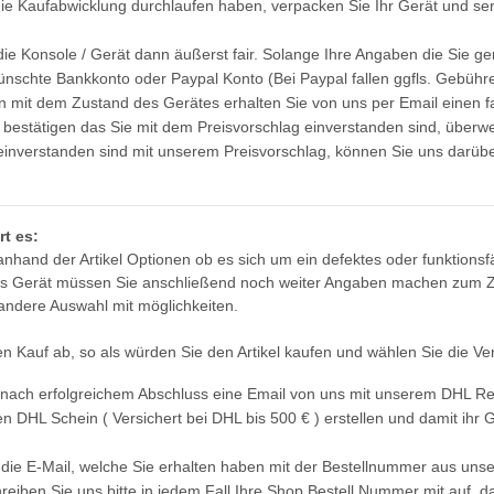
e Kaufabwicklung durchlaufen haben, verpacken Sie Ihr Gerät und sen
 die Konsole / Gerät dann äußerst fair. Solange Ihre Angaben die Sie 
nschte Bankkonto oder Paypal Konto (Bei Paypal fallen ggfls. Gebühre
 mit dem Zustand des Gerätes erhalten Sie von uns per Email einen fa
 bestätigen das Sie mit dem Preisvorschlag einverstanden sind, überwe
t einverstanden sind mit unserem Preisvorschlag, können Sie uns darüb
KEM KES
SONY PS3 Slim Netzteil APS250
Schlitten
internes Netzteil 220V gebraucht
rt es:
braucht
29,99 €
*
anhand der Artikel Optionen ob es sich um ein defektes oder funktionsf
es Gerät müssen Sie anschließend noch weiter Angaben machen zum Zu
 andere Auswahl mit möglichkeiten.
en Kauf ab, so als würden Sie den Artikel kaufen und wählen Sie die Ve
n nach erfolgreichem Abschluss eine Email von uns mit unserem DHL Re
en DHL Schein ( Versichert bei DHL bis 500 € ) erstellen und damit ihr
 die E-Mail, welche Sie erhalten haben mit der Bestellnummer aus uns
reiben Sie uns bitte in jedem Fall Ihre Shop Bestell Nummer mit auf, 