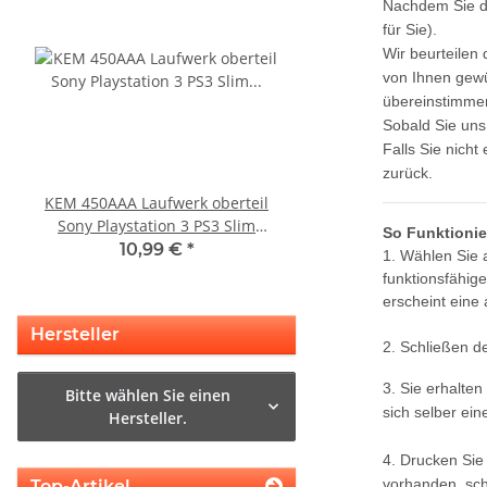
Nachdem Sie di
für Sie).
Wir beurteilen
von Ihnen gewü
übereinstimmen
Sobald Sie uns
Falls Sie nich
zurück.
KEM 450AAA Laufwerk oberteil
Sony Playstation 3 
Sony Playstation 3 PS3 Slim
450EAA PS3 Laser mit 
So Funktionie
gebraucht
Blu-Ray Laufwerk ge
10,99 €
*
32,99 €
*
1. Wählen Sie 
funktionsfähig
erscheint eine
Hersteller
2. Schließen d
3. Sie erhalte
Bitte wählen Sie einen
sich selber ein
Hersteller.
4. Drucken Sie
vorhanden, sch
Top-Artikel