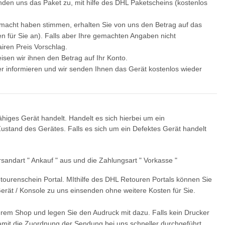
den uns das Paket zu, mit hilfe des DHL Paketscheins (kostenlos
gemacht haben stimmen, erhalten Sie von uns den Betrag auf das
n für Sie an). Falls aber Ihre gemachten Angaben nicht
iren Preis Vorschlag.
isen wir ihnen den Betrag auf Ihr Konto.
er informieren und wir senden Ihnen das Gerät kostenlos wieder
ähiges Gerät handelt. Handelt es sich hierbei um ein
stand des Gerätes. Falls es sich um ein Defektes Gerät handelt
rsandart " Ankauf " aus und die Zahlungsart " Vorkasse "
tourenschein Portal. MIthilfe des DHL Retouren Portals können Sie
 Gerät / Konsole zu uns einsenden ohne weitere Kosten für Sie.
erem Shop und legen Sie den Audruck mit dazu. Falls kein Drucker
damit die Zuordnung der Sendung bei uns schneller durchgeführt