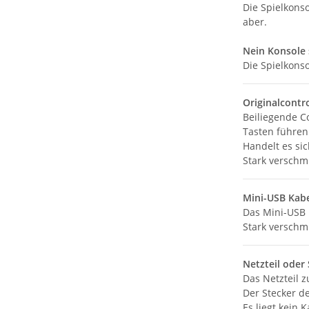
Die Spielkons
aber.
Nein Konsole 
Die Spielkons
Originalcontr
Beiliegende Co
Tasten führen 
Handelt es sic
Stark verschmu
Mini-USB Kabe
Das Mini-USB K
Stark verschm
Netzteil oder
Das Netzteil z
Der Stecker de
Es liegt kein 