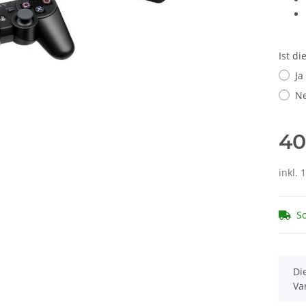
Ist d
Ja
Ne
40
inkl.
So
x
Di
Va