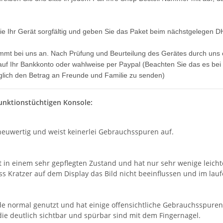
ie Ihr Gerät sorgfältig und geben Sie das Paket beim nächstgelegen 
ommt bei uns an. Nach Prüfung und Beurteilung des Gerätes durch uns 
uf Ihr Bankkonto oder wahlweise per Paypal (Beachten Sie das es bei Pa
öglich den Betrag an Freunde und Familie zu senden)
unktionstüchtigen Konsole:
 neuwertig und weist keinerlei Gebrauchsspuren auf.
- 150 Watt
Sony PlayStation 5 - Ps5 Konsole -
sper
Digital Edition- 825GB CFI-1016B
ucht
gebraucht
395,00 €
*
t in einem sehr gepflegten Zustand und hat nur sehr wenige leichte
ass Kratzer auf dem Display das Bild nicht beeinflussen und im lau
de normal genutzt und hat einige offensichtliche Gebrauchsspuren
die deutlich sichtbar und spürbar sind mit dem Fingernagel.