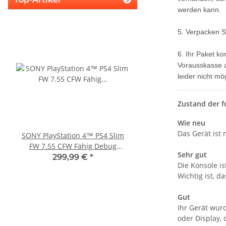
werden kann.
5. Verpacken S
6. Ihr Paket k
Vorausskasse a
leider nicht m
Zustand der f
Wie neu
Das Gerät ist
SONY PlayStation 4™ PS4 Slim
Xbox 360 Netzteil (PAL) 
FW 7.55 CFW Fähig Debug
12V - 12,1A für Ja
Sehr gut
Settings - 500GB CUH-2016A
Mainboards gebra
299,99 €
*
22,99 €
*
Die Konsole is
Wichtig ist, d
Gut
Ihr Gerät wur
oder Display, 