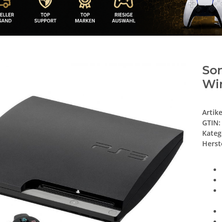
Son
Wir
Artik
GTIN:
Kateg
Herste