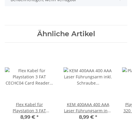
Ähnliche Artikel
Flex Kabel für
KEM 400AAA 400 AAA
Pla
Playstation 3 FAT
Laser Führungsarm inkl.
320 
CECHC04 Card Reader
Schraube für PS3
Cont
8,99 €
*
8,99 €
*
zu Mainboard
Playstation