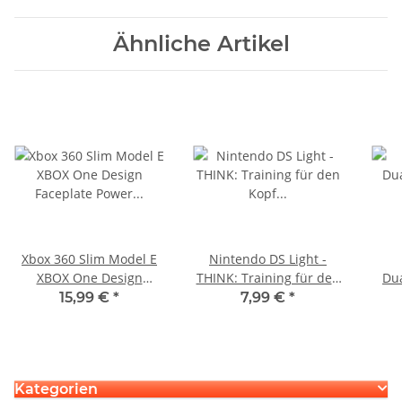
Ähnliche Artikel
Xbox 360 Slim Model E
Nintendo DS Light -
XBOX One Design
THINK: Training für den
Dua
Faceplate Power & Eject
Kopf Spiel - gebraucht
Con
15,99 €
*
7,99 €
*
Taste + Flex Kabel
gebraucht
Kategorien