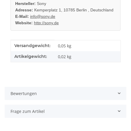
Hersteller:
Sony
Adresse:
Kemperplatz 1, 10785 Berlin , Deutschland
E-Mail:
info@sony.de
Website:
http://sony.de
Produkteigenschaft
Wert
Versandgewicht:
0,05 kg
Artikelgewicht:
0,02
kg
Bewertungen
Frage zum Artikel