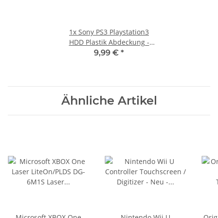
1x
Sony PS3 Playstation3
HDD Plastik Abdeckung -
CECHK04 - CECHL04 - 40 GB
9,99 €
*
Version
Ähnliche Artikel
Microsoft XBOX One
Nintendo Wii U
Orig