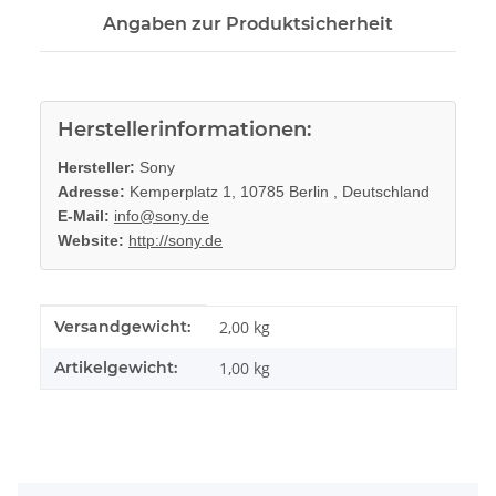
Angaben zur Produktsicherheit
Herstellerinformationen:
Hersteller:
Sony
Adresse:
Kemperplatz 1, 10785 Berlin , Deutschland
E-Mail:
info@sony.de
Website:
http://sony.de
Produkteigenschaft
Wert
Versandgewicht:
2,00 kg
Artikelgewicht:
1,00
kg