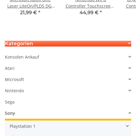
Laser LiteOn/PLDS DG-
Controller Touchscreen /
Cont
6M1S Laser HOP-B150
Digitizer - Neu - Einbau /
Dig
21,99 €
*
44,99 €
*
Bluray
*Reparatur*
Kategorien
Konsolen Ankauf
Atari
Microsoft
Nintendo
Sega
Sony
Playstation 1