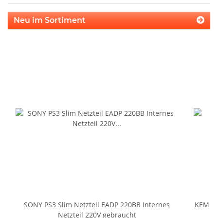
Neu im Sortiment
SONY PS3 Slim Netzteil EADP 220BB Internes
KEM 45
Netzteil 220V gebraucht